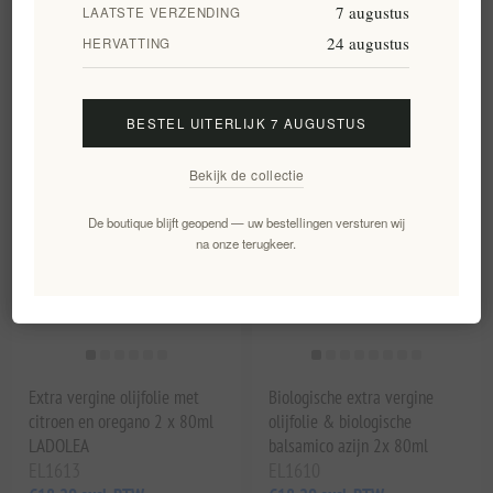
7 augustus
LAATSTE VERZENDING
notenolie
24 augustus
HERVATTING
EL524
EL1967
€17,30 excl. BTW
€25,00 excl. BTW
gelijk aan €86,50 per 1 lt
gelijk aan €250,00 per 1 lt
BESTEL UITERLIJK 7 AUGUSTUS
Bekijk de collectie
De boutique blijft geopend — uw bestellingen versturen wij
na onze terugkeer.
Extra vergine olijfolie met
Biologische extra vergine
citroen en oregano 2 x 80ml
olijfolie & biologische
LADOLEA
balsamico azijn 2x 80ml
EL1613
EL1610