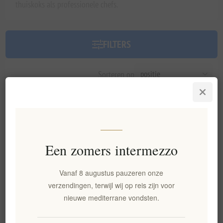
thuiskoks als professionele chefs.
FILTERS
Sorteren op
Een zomers intermezzo
Vanaf 8 augustus pauzeren onze
verzendingen, terwijl wij op reis zijn voor
nieuwe mediterrane vondsten.
Bio Zoete Azijn met Bergamot
Aegina Premium Pistacheolie
LADOLEA 200ml
- Koudgeperste BOB Griekse