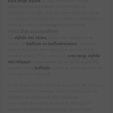
extra vierge olijfolie
als basis. Producenten voegen
zorgvuldig verse ingrediënten toe met behulp van
traditionele technieken, zoals het samen malen van olijven
met kruiden of het toepassen van koudextractiemethoden die
zowel de smaak als de voedingswaarde behouden.
Veelzijdige smaakprofielen
Van
olijfolie met citroen,
perfect voor visgerechten en
salades, tot
basilicum- en knoflookvarianten
, ideaal voor
pasta en bruschetta: deze oliën zorgen voor een directe
smaakversterking. Pittige opties zoals
extra vierge olijfolie
met chilipeper
voegen warmte toe aan pizza's en gegrilde
groenten, terwijl
truffelolie
risotto's en andere gerechten een
verfijnde, aardse toets geeft.
Of het nu gaat om het maken van vinaigrettes, het marineren
van eiwitten of het toevoegen van de finishing touch aan
gerechten, gearomatiseerde oliën leveren een
geconcentreerde mediterrane smaak in elke druppel –
waardoor ze onmisbare hulpmiddelen zijn voor zowel