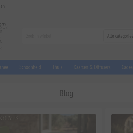
den
 thee
Schoonheid
Thuis
Kaarsen & Diffusers
Cadea
Blog