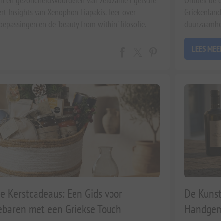
n en gezondheidsvoordelen van zeldzame Egeïsche
Ontdek de d
rt Insights van Xenophon Liapakis. Leer over
Griekenland
oepassingen en de 'beauty from within' filosofie.
duurzaamhe
sche levensstijl.
geoogste oli
LEES MEE
e Kerstcadeaus: Een Gids voor
De Kunst
ebaren met een Griekse Touch
Handgema