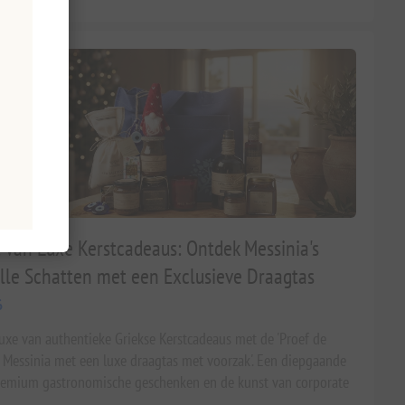
 van Luxe Kerstcadeaus: Ontdek Messinia's
le Schatten met een Exclusieve Draagtas
6
uxe van authentieke Griekse Kerstcadeaus met de 'Proef de
Messinia met een luxe draagtas met voorzak'. Een diepgaande
remium gastronomische geschenken en de kunst van corporate
amengesteld door Xenophon Liapakis.