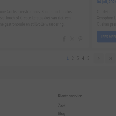
04 juli, 202
luxe Griekse kerstcadeaus. Xenophon Liapakis
Ontdek de d
eve Touch of Greece kerstpakket van riet, een
Xenophon Li
e gastronomie en stijlvolle waardering.
Oliekan pre
Een luxe gid
LEES MEE
1
2
3
4
5
Klantenservice
Zoek
Blog