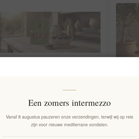
oor Kalamata Olijven: Terroir, Traditie
Metaxa A
ie
Premium
25 juli, 202
Een zomers intermezzo
denis, unieke 'terroir' en luxueuze smaak van de
Ontdek de v
jf. Leer over P.D.O.-certificering, ambachtelijke
Xenophon Li
Vanaf 8 augustus pauzeren onze verzendingen, terwijl wij op reis
ire toepassingen van deze Griekse delicatesse.
productiepr
zijn voor nieuwe mediterrane vondsten.
en hoe deze 
LEES MEE