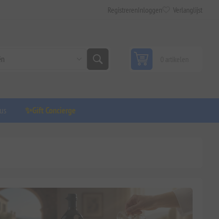
Registreren
Inloggen
Verlanglijst
0 artikelen
us
✨Gift Concierge