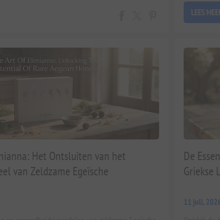
LEES MEE
nianna: Het Ontsluiten van het
De Essen
ieel van Zeldzame Egeïsche
Griekse 
11 juli, 202