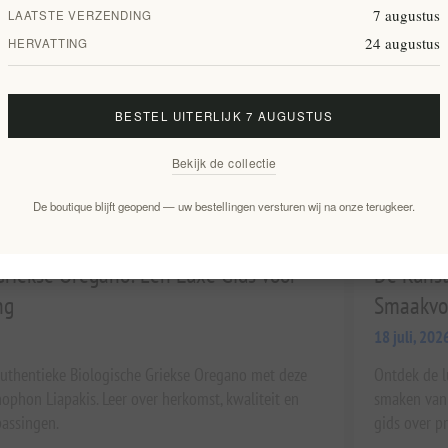
7 augustus
LAATSTE VERZENDING
24 augustus
HERVATTING
BESTEL UITERLIJK 7 AUGUSTUS
Bekijk de collectie
De boutique blijft geopend — uw bestellingen versturen wij na onze terugkeer.
Griekse Oregano: Een Luxe Gids voor
De Kunst
ng
Smaakvol
18 juli, 202
uthentieke Biologische Griekse Oregano met deze
Ontdek de l
ophon Liapakis. Leer over herkomst, kwaliteit en
smaken van 
assingen.
gids over p
unboxing, s