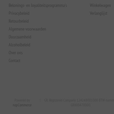
Belonings- en loyaliteitsprogramma's
Winkelwagen
Privacybeleid
Verlanglijst
Retourbeleid
Algemene voorwaarden
Duurzaamheid
Alcoholbeleid
Over ons
Contact
Powered by
|
GR. Registered Company 124248001000 BTW numm
nopCommerce
GR800470000.