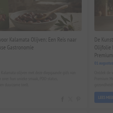
voor Kalamata Olijven: Een Reis naar
De Kunst
kse Gastronomie
Olijfoli
Premium
01 augustus
 Kalamata olijven met deze diepgaande gids van
Ontdek de v
r over hun unieke smaak, PDO-status,
Premium Mou
en duurzame teelt.
gezondheids
LEES MEE