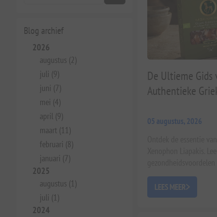
Blog archief
2026
augustus (2)
juli (9)
De Ultieme Gids 
juni (7)
Authentieke Grie
mei (4)
april (9)
05 augustus, 2026
maart (11)
Ontdek de essentie van
februari (8)
Xenophon Liapakis. Lee
januari (7)
gezondheidsvoordelen 
2025
augustus (1)
LEES MEER
juli (1)
2024