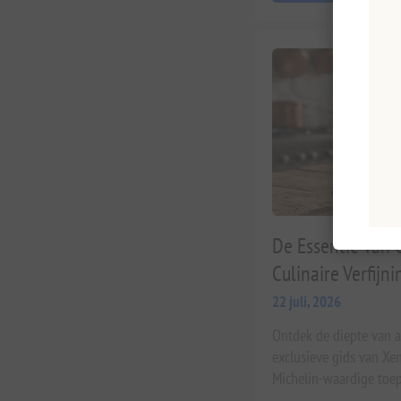
De Essentie van 
Culinaire Verfijni
22 juli, 2026
Ontdek de diepte van a
exclusieve gids van Xen
Michelin-waardige toep