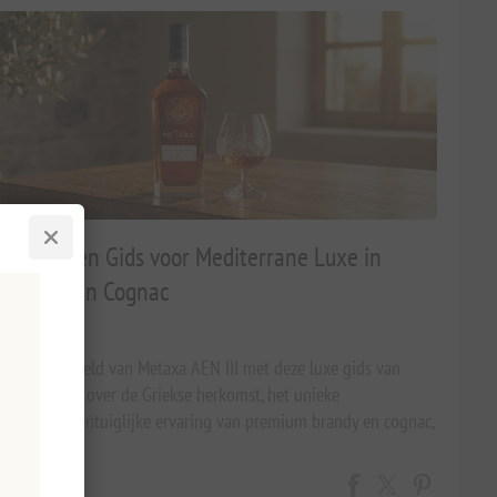
EN III: Een Gids voor Mediterrane Luxe in
 Brandy en Cognac
6
erfijnde wereld van Metaxa AEN III met deze luxe gids van
apakis. Leer over de Griekse herkomst, het unieke
oces en de zintuiglijke ervaring van premium brandy en cognac,
past in een holistische Mediterraanse levensstijl.
R