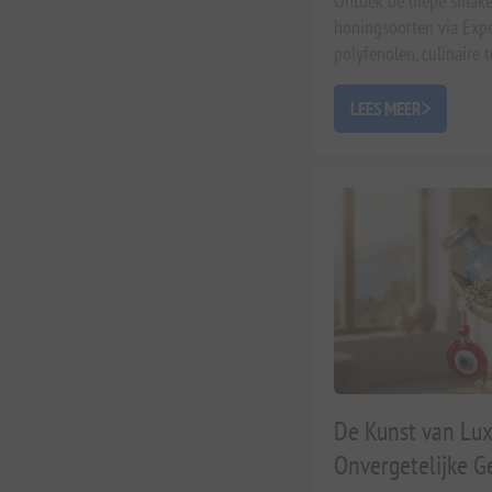
Ontdek de diepe smake
honingsoorten via Expe
polyfenolen, culinaire t
Perfect voor een holisti
LEES MEER
De Kunst van Lux
Onvergetelijke G