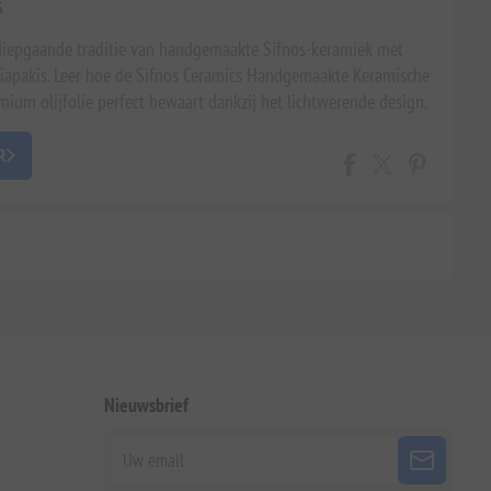
6
iepgaande traditie van handgemaakte Sifnos-keramiek met
apakis. Leer hoe de Sifnos Ceramics Handgemaakte Keramische
mium olijfolie perfect bewaart dankzij het lichtwerende design.
s voor Grieks aardewerk, 'terroir' en ambacht.
R
Nieuwsbrief