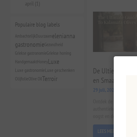
april (1)
Populaire blog labels
elenianna
Ambachtelijk
Duurzaam
gastronomie
Gezondheid
Griekse gastronomie
Griekse honing
Luxe
Handgemaakt
Honey
De Ultieme Gids v
Luxe gastronomie
Luxe geschenken
Terroir
en Smaakperfect
Olijfolie
Olive Oil
29 juli, 2026
Ontdek de diepe geschie
authentieke Kalamata oli
oogst en de vele culina
LEES MEER