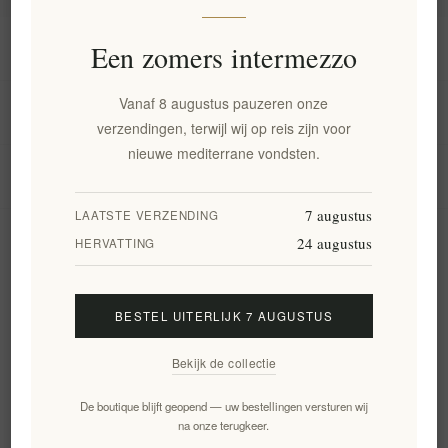
Informatie
Een zomers intermezzo
Vanaf 8 augustus pauzeren onze
Mijn account
verzendingen, terwijl wij op reis zijn voor
nieuwe mediterrane vondsten.
Klantenservice
7 augustus
LAATSTE VERZENDING
24 augustus
Nieuwsbrief
HERVATTING
BESTEL UITERLIJK 7 AUGUSTUS
Aanmelden
Opzeggen
Bekijk de collectie
Volg ons
De boutique blijft geopend — uw bestellingen versturen wij
na onze terugkeer.