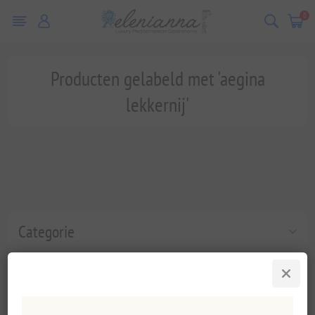
0
Producten gelabeld met 'aegina
lekkernij'
Categorie
Populaire labels