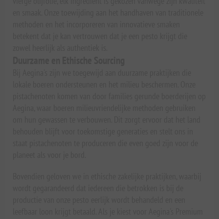
vierge olijfolie, elk ingrediënt is gekozen vanwege zijn kwaliteit
en smaak. Onze toewijding aan het handhaven van traditionele
methoden en het incorporeren van innovatieve smaken
betekent dat je kan vertrouwen dat je een pesto krijgt die
zowel heerlijk als authentiek is.
Duurzame en Ethische Sourcing
Bij Aegina's zijn we toegewijd aan duurzame praktijken die
lokale boeren ondersteunen en het milieu beschermen. Onze
pistachenoten komen van door families gerunde boerderijen op
Aegina, waar boeren milieuvriendelijke methoden gebruiken
om hun gewassen te verbouwen. Dit zorgt ervoor dat het land
behouden blijft voor toekomstige generaties en stelt ons in
staat pistachenoten te produceren die even goed zijn voor de
planeet als voor je bord.
Bovendien geloven we in ethische zakelijke praktijken, waarbij
wordt gegarandeerd dat iedereen die betrokken is bij de
productie van onze pesto eerlijk wordt behandeld en een
leefbaar loon krijgt betaald. Als je kiest voor Aegina's Premium