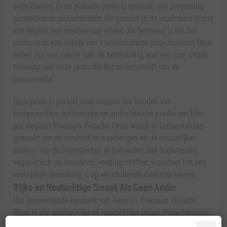
onze klanten. Onze pistache pesto is gemaakt van zorgvuldig
geselecteerde pistachenoten die groeien in de vruchtbare grond
van Aegina, een mediterraan eiland dat beroemd is om het
produceren van enkele van 's werelds beste pistachenoten. Deze
noten zijn van nature zoet en boterachtig, wat een luxe smaak
toevoegt aan onze pesto die het onderscheidt van de
concurrentie.
Deze pesto is perfect voor mensen die houden van
hoogwaardige, authentieke en ambachtelijke producten. Elke
pot Aegina's Premium Pistache Pesto wordt in kleine batches
gemaakt om de versheid te waarborgen en de natuurlijke
smaken van de ingrediënten te behouden. Het is glutenvrij,
veganistisch en boordevol voedingsstoffen, waardoor het een
veelzijdige aanvulling is op verschillende dieetvoorkeuren.
Rijke en Nootachtige Smaak Als Geen Ander
Het kenmerkende kenmerk van Aegina's Premium Pistache
Pesto is zijn unieke, rijke en nootachtige smaak. Pistachenoten
staan bekend om hun onderscheidende smaak, die boterachtige