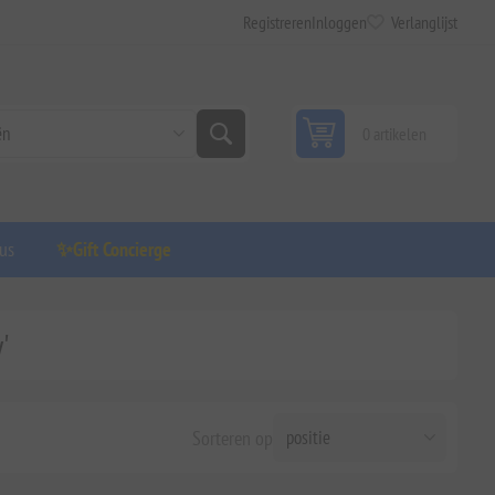
Registreren
Inloggen
Verlanglijst
0 artikelen
us
✨Gift Concierge
'
Sorteren op