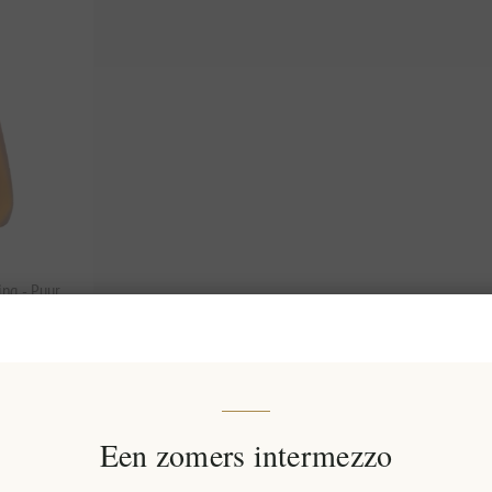
ng - Puur,
oetstof
)
Een zomers intermezzo