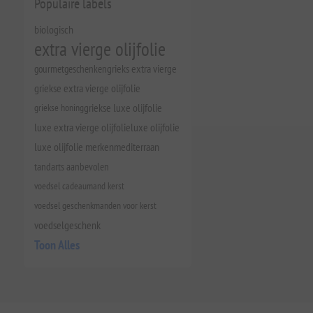
Populaire labels
biologisch
extra vierge olijfolie
gourmetgeschenken
grieks extra vierge
griekse extra vierge olijfolie
griekse honing
griekse luxe olijfolie
luxe extra vierge olijfolie
luxe olijfolie
luxe olijfolie merken
mediterraan
tandarts aanbevolen
voedsel cadeaumand kerst
voedsel geschenkmanden voor kerst
voedselgeschenk
Toon Alles