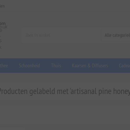
den
 thee
Schoonheid
Thuis
Kaarsen & Diffusers
Cadea
Producten gelabeld met 'artisanal pine honey