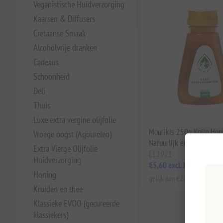
Veganistische Huidverzorging
Kaarsen & Diffusers
Cretaanse Smaak
Alcoholvrije dranken
Cadeaus
Schoonheid
Deli
Thuis
Luxe extra vergine olijfolie
Mourikis 250g Knijp Honi
Vroege oogst (Agoureleo)
Natuurlijk en Heerlijke Z
Extra Vierge Olijfolie
EL1921
Huidverzorging
€5,60 excl. BTW
Honing
gelijk aan €22,40 per 1 kg(s
Kruiden en thee
Klassieke EVOO (gecureerde
klassiekers)