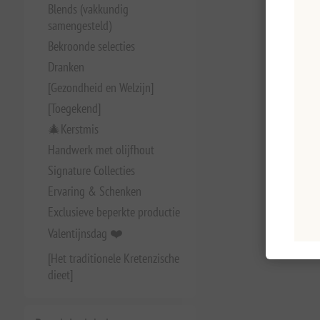
Blends (vakkundig
samengesteld)
Bekroonde selecties
Dranken
[Gezondheid en Welzijn]
[Toegekend]
🎄Kerstmis
Handwerk met olijfhout
Signature Collecties
Ervaring & Schenken
Exclusieve beperkte productie
Valentijnsdag ❤️
[Het traditionele Kretenzische
dieet]