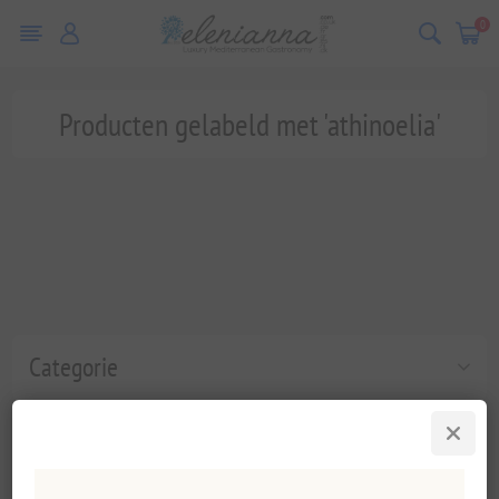
0
Producten gelabeld met 'athinoelia'
Categorie
Populaire labels