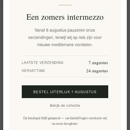
Informatie
Een zomers intermezzo
Vanaf 8 augustus pauzeren onze
Mijn account
verzendingen, terwijl wij op reis zijn voor
nieuwe mediterrane vondsten.
Klantenservice
7 augustus
LAATSTE VERZENDING
24 augustus
Nieuwsbrief
HERVATTING
BESTEL UITERLIJK 7 AUGUSTUS
Aanmelden
Opzeggen
Bekijk de collectie
Volg ons
De boutique blijft geopend — uw bestellingen versturen wij
na onze terugkeer.