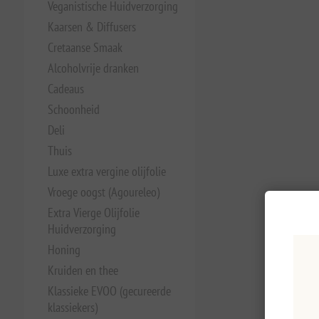
Veganistische Huidverzorging
Kaarsen & Diffusers
Cretaanse Smaak
Alcoholvrije dranken
Cadeaus
Schoonheid
Deli
Thuis
Luxe extra vergine olijfolie
Vroege oogst (Agoureleo)
Extra Vierge Olijfolie
Huidverzorging
Honing
Kruiden en thee
Klassieke EVOO (gecureerde
klassiekers)