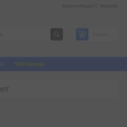
Registreren
Inloggen
Verlanglijst
0 artikelen
us
✨Gift Concierge
ert'