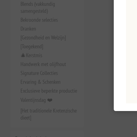
Blends (vakkundig
samengesteld)
Bekroonde selecties
Dranken
[Gezondheid en Welzijn]
[Toegekend]
🎄Kerstmis
Handwerk met olijfhout
Signature Collecties
Ervaring & Schenken
Exclusieve beperkte productie
Valentijnsdag ❤️
[Het traditionele Kretenzische
dieet]