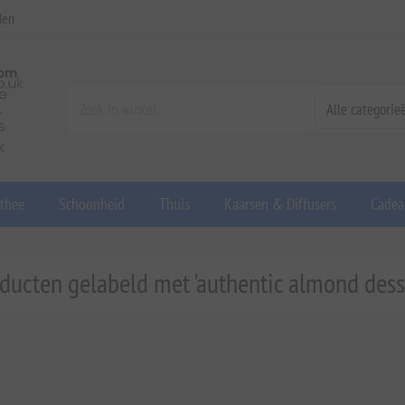
den
 thee
Schoonheid
Thuis
Kaarsen & Diffusers
Cadea
ducten gelabeld met 'authentic almond dess