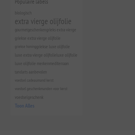
Populaire labels
biologisch
extra vierge olijfolie
gourmetgeschenken
grieks extra vierge
griekse extra vierge olijfolie
griekse honing
griekse luxe olijfolie
luxe extra vierge olijfolie
luxe olijfolie
luxe olijfolie merken
mediterraan
tandarts aanbevolen
voedsel cadeaumand kerst
voedsel geschenkmanden voor kerst
voedselgeschenk
Toon Alles