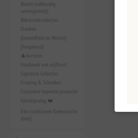
Blends (vakkundig
samengesteld)
Bekroonde selecties
Dranken
[Gezondheid en Welzijn]
[Toegekend]
🎄Kerstmis
Handwerk met olijfhout
Signature Collecties
Ervaring & Schenken
Exclusieve beperkte productie
Valentijnsdag ❤️
[Het traditionele Kretenzische
dieet]