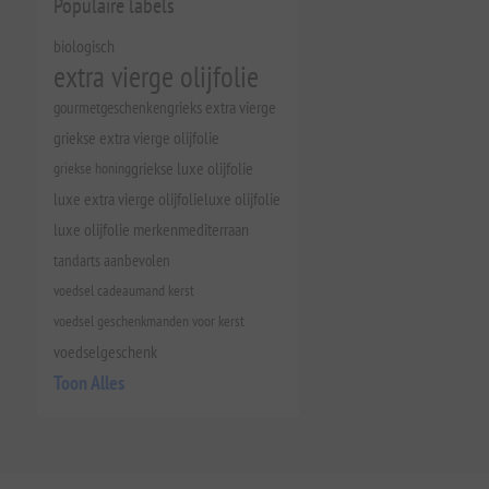
Populaire labels
biologisch
extra vierge olijfolie
gourmetgeschenken
grieks extra vierge
griekse extra vierge olijfolie
griekse honing
griekse luxe olijfolie
luxe extra vierge olijfolie
luxe olijfolie
luxe olijfolie merken
mediterraan
tandarts aanbevolen
voedsel cadeaumand kerst
voedsel geschenkmanden voor kerst
voedselgeschenk
Toon Alles