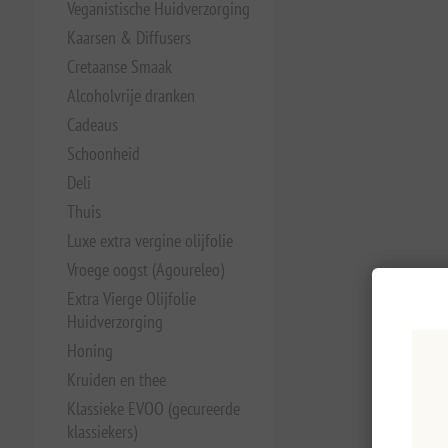
Veganistische Huidverzorging
Kaarsen & Diffusers
Cretaanse Smaak
Alcoholvrije dranken
Cadeaus
Schoonheid
Deli
Thuis
Luxe extra vergine olijfolie
Vroege oogst (Agoureleo)
Extra Vierge Olijfolie
Huidverzorging
Honing
Kruiden en thee
Klassieke EVOO (gecureerde
klassiekers)