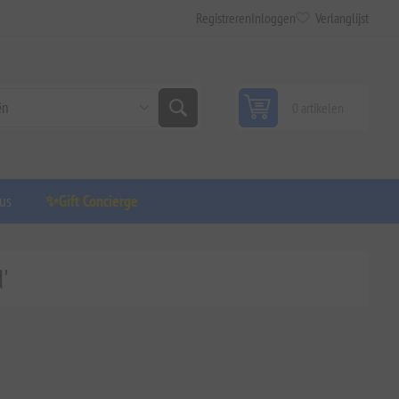
Registreren
Inloggen
Verlanglijst
0 artikelen
us
✨Gift Concierge
'