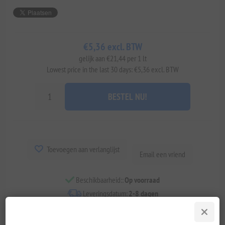
€5,36 excl. BTW
gelijk aan €21,44 per 1 lt
Lowest price in the last 30 days: €5,36 excl. BTW
BESTEL NU!
Toevoegen aan verlanglijst
Email een vriend
Beschikbaarheid::
Op voorraad
Leveringsdatum:
2-8 dagen