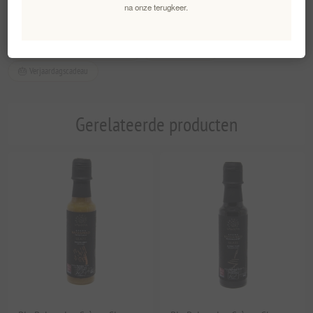
na onze terugkeer.
🏡 Cadeau voor een housewarming
🙏 Bedankcadeau
🎂 Verjaardagscadeau
Gerelateerde producten