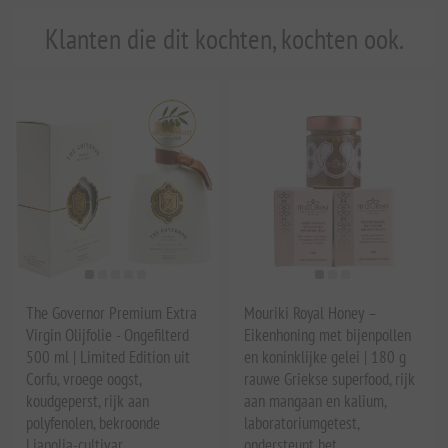
Klanten die dit kochten, kochten ook.
The Governor Premium Extra
Mouriki Royal Honey –
Virgin Olijfolie - Ongefilterd
Eikenhoning met bijenpollen
500 ml | Limited Edition uit
en koninklijke gelei | 180 g
Corfu, vroege oogst,
rauwe Griekse superfood, rijk
koudgeperst, rijk aan
aan mangaan en kalium,
polyfenolen, bekroonde
laboratoriumgetest,
Lianolia-cultivar
ondersteunt het