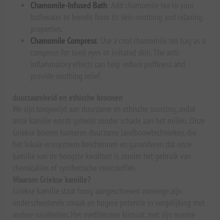
Chamomile-Infused Bath
: Add chamomile tea to your
bathwater to benefit from its skin-soothing and relaxing
properties.
Chamomile Compress
: Use a cool chamomile tea bag as a
compress for tired eyes or irritated skin. The anti-
inflammatory effects can help reduce puffiness and
provide soothing relief.
duurzaamheid en ethische bronnen
We zijn toegewijd aan duurzame en ethische sourcing, zodat
onze kamille wordt geteeld zonder schade aan het milieu. Onze
Griekse boeren hanteren duurzame landbouwtechnieken, die
het lokale ecosysteem beschermen en garanderen dat onze
kamille van de hoogste kwaliteit is zonder het gebruik van
chemicaliën of synthetische meststoffen.
Waarom Griekse kamille?
Griekse kamille staat hoog aangeschreven vanwege zijn
onderscheidende smaak en hogere potentie in vergelijking met
andere variëteiten. Het mediterrane klimaat, met zijn warme