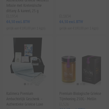
Authentieke Griekse Wellness
Infusie met Kretenzische
dittany & kaneel, 25 g
EL1954
EL1834
€4,50 excl. BTW
€4,50 excl. BTW
gelijk aan €180,00 per 1 kg(s)
gelijk aan €180,00 per 1 kg(s)
Kalimera Premium
Premium Biologische Griekse
Ambachtelijk Geschenk –
Tijmhoning 250G - Mellin
Authentieke Griekse Luxe
EL526