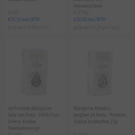
immuunsysteem
EL325
EL1716
€35,30 excl. BTW
€10,00 excl. BTW
gelijk aan €70,60 per 1 lt
gelijk aan €55,56 per 1 kg(s)
<p>Premium Biologische
Biologische Malotira-
Salie van Kreta - 100% Pure
bergthee uit Kreta - Premium
Griekse Kruiden
Griekse kruidenthee 25g
Theebladeren</p>
EL1833
EL1834