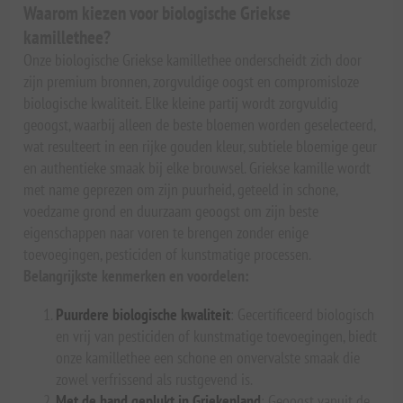
Waarom kiezen voor biologische Griekse
kamillethee?
Onze biologische Griekse kamillethee onderscheidt zich door
zijn premium bronnen, zorgvuldige oogst en compromisloze
biologische kwaliteit. Elke kleine partij wordt zorgvuldig
geoogst, waarbij alleen de beste bloemen worden geselecteerd,
wat resulteert in een rijke gouden kleur, subtiele bloemige geur
en authentieke smaak bij elke brouwsel. Griekse kamille wordt
met name geprezen om zijn puurheid, geteeld in schone,
voedzame grond en duurzaam geoogst om zijn beste
eigenschappen naar voren te brengen zonder enige
toevoegingen, pesticiden of kunstmatige processen.
Belangrijkste kenmerken en voordelen:
Puurdere biologische kwaliteit
: Gecertificeerd biologisch
en vrij van pesticiden of kunstmatige toevoegingen, biedt
onze kamillethee een schone en onvervalste smaak die
zowel verfrissend als rustgevend is.
Met de hand geplukt in Griekenland
: Geoogst vanuit de