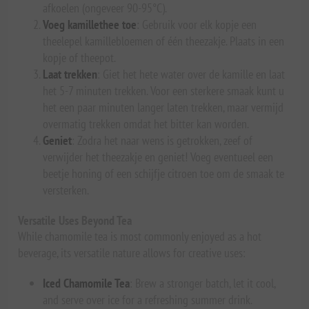
afkoelen (ongeveer 90-95°C).
Voeg kamillethee toe
: Gebruik voor elk kopje een
theelepel kamillebloemen of één theezakje. Plaats in een
kopje of theepot.
Laat trekken
: Giet het hete water over de kamille en laat
het 5-7 minuten trekken. Voor een sterkere smaak kunt u
het een paar minuten langer laten trekken, maar vermijd
overmatig trekken omdat het bitter kan worden.
Geniet
: Zodra het naar wens is getrokken, zeef of
verwijder het theezakje en geniet! Voeg eventueel een
beetje honing of een schijfje citroen toe om de smaak te
versterken.
Versatile Uses Beyond Tea
While chamomile tea is most commonly enjoyed as a hot
beverage, its versatile nature allows for creative uses:
Iced Chamomile Tea
: Brew a stronger batch, let it cool,
and serve over ice for a refreshing summer drink.