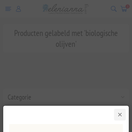
0
Producten gelabeld met 'biologische
olijven'
Categorie
Populaire labels