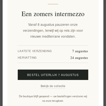
Informatie
Een zomers intermezzo
Vanaf 8 augustus pauzeren onze
Mijn account
verzendingen, terwijl wij op reis zijn voor
nieuwe mediterrane vondsten.
Klantenservice
7 augustus
LAATSTE VERZENDING
24 augustus
Nieuwsbrief
HERVATTING
BESTEL UITERLIJK 7 AUGUSTUS
Aanmelden
Opzeggen
Bekijk de collectie
Volg ons
De boutique blijft geopend — uw bestellingen versturen wij
na onze terugkeer.