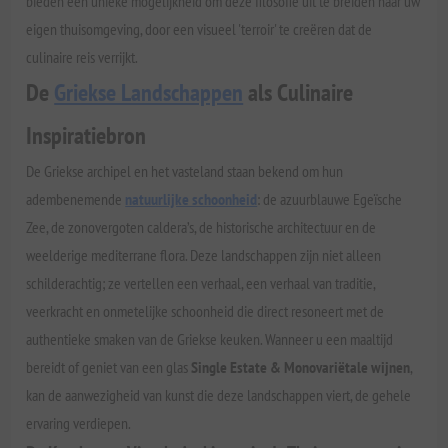
bieden een unieke mogelijkheid om deze filosofie uit te breiden naar uw
eigen thuisomgeving, door een visueel 'terroir' te creëren dat de
culinaire reis verrijkt.
De
Griekse Landschappen
als Culinaire
Inspiratiebron
De Griekse archipel en het vasteland staan bekend om hun
adembenemende
natuurlijke schoonheid
: de azuurblauwe Egeïsche
Zee, de zonovergoten caldera’s, de historische architectuur en de
weelderige mediterrane flora. Deze landschappen zijn niet alleen
schilderachtig; ze vertellen een verhaal, een verhaal van traditie,
veerkracht en onmetelijke schoonheid die direct resoneert met de
authentieke smaken van de Griekse keuken. Wanneer u een maaltijd
bereidt of geniet van een glas
Single Estate & Monovariëtale wijnen
,
kan de aanwezigheid van kunst die deze landschappen viert, de gehele
ervaring verdiepen.