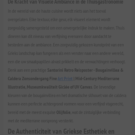
De Kracht van Visuele Ambiance in de Thuisgastronomie
In de wereld van de haute cuisine wordt niets aan het toeval
overgelaten. Elke textuur, elke geur, elk visueel element wordt
zorgvuldig samengesteld om een onvergetelijke indruk te maken. Thuis
dineren kan dit niveau van verfijning evenaren door aandacht te
besteden aan de ambiance. Een zorgvuldig gekozen kunstprint van een
Grieks landschap kan fungeren als een venster naar een andere wereld,
een die uw smaakpapillen alvast prikkelt en de verwachtingen verhoogt.
Denk aan een prachtige
Santorini Retro Reisposter - Bougainvillea &
Caldera Zonsondergang Fine
Art Print
| Mid-Century Mediterrane
Illustratie, Museumkwaliteit Giclée of UV Canvas
. De levendige
kleuren van de bougainvillea en het dramatische silhouet van de caldera
kunnen een perfecte achtergrond vormen voor een verfijnd visgerecht,
bereid met de meest exquise
Olijfolie
, wat de zintuiglijke verbinding
met de mediterrane oorsprong versterkt.
De Authenticiteit van Griekse Esthetiek en