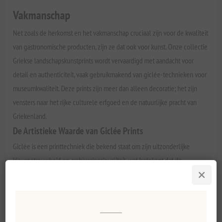
Vakmanschap
Net zoals de herkomst en het vakmanschap cruciaal zijn voor de kwaliteit
van gastronomische producten, zijn ze dat ook voor kunst. Onze collectie
Griekse landschapskunstprints wordt vervaardigd met aandacht voor
detail en authenticiteit, vaak gebruikmakend van giclée-technieken voor
museumkwaliteit. Deze prints zijn meer dan alleen decoratie; het zijn
vensters naar het rijke culturele erfgoed en de natuurlijke pracht van
Griekenland.
De Artistieke Waarde van Giclée Prints
Giclée is een printtechniek die bekend staat om zijn uitzonderlijke
kleurgetrouwheid en archiveringskwaliteit, wat betekent dat de
kunstwerken hun schoonheid jarenlang behouden. Het belang van de
conservatie en presentatie van Griekse landschapsmotieven in kunst,
zelfs in reproducties van museumkwaliteit zoals giclée prints, wordt
erkend door vooraanstaande instellingen zoals het Nationaal Museum