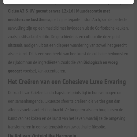
Venetiaanse architectuur op Corfu - Liston Arch Retro reisposter |
Giclée A3 & UV-gecoat canvas 12x16 | Muurdecoratie met
mediterrane kustthema
, met zijn elegante Liston Arch, kan de perfecte
aanvulling zijn op een maaltijd met invloeden uit de Corfiotische keuken,
zoals pastitsada of sofrito. De geschiedenis en cultuur die deze print
uitstraalt, nodigen uit tot een diepere waardering van zowel het gerecht
als de kunst. Dit is een voorbeeld van hoe kunst de culinaire herkomst en
de rijkdom van de ingrediënten, zoals die van
Biologisch en vroeg
geoogst
voedsel, kan accentueren.
Het Creëren van een Cohesieve Luxe Ervaring
De kracht van Griekse landschapskunstprints ligt in hun vermogen om
een samenhangende, luxueuze sfeer te creëren die verder gaat dan
alleen visuele aantrekkingskracht. Ze fungeren als een brug tussen de
kunst van het koken en de kunst van het leven, waarbij ze de omgeving
transformeren in een verlengstuk van uw culinaire filosofie.
De Rol van Zintuiglijke Harmonie