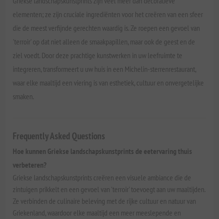
Griekse landschapskunstprints zijn veel meer dan decoratieve
elementen; ze zijn cruciale ingrediënten voor het creëren van een sfeer
die de meest verfijnde gerechten waardig is. Ze roepen een gevoel van
'terroir' op dat niet alleen de smaakpapillen, maar ook de geest en de
ziel voedt. Door deze prachtige kunstwerken in uw leefruimte te
integreren, transformeert u uw huis in een Michelin-sterrenrestaurant,
waar elke maaltijd een viering is van esthetiek, cultuur en onvergetelijke
smaken.
Frequently Asked Questions
Hoe kunnen Griekse landschapskunstprints de eetervaring thuis
verbeteren?
Griekse landschapskunstprints creëren een visuele ambiance die de
zintuigen prikkelt en een gevoel van 'terroir' toevoegt aan uw maaltijden.
Ze verbinden de culinaire beleving met de rijke cultuur en natuur van
Griekenland, waardoor elke maaltijd een meer meeslepende en