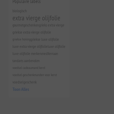
Populaire labels
biologisch
extra vierge olijfolie
gourmetgeschenken
grieks extra vierge
griekse extra vierge olijfolie
griekse honing
griekse luxe olijfolie
luxe extra vierge olijfolie
luxe olijfolie
luxe olijfolie merken
mediterraan
tandarts aanbevolen
voedsel cadeaumand kerst
voedsel geschenkmanden voor kerst
voedselgeschenk
Toon Alles