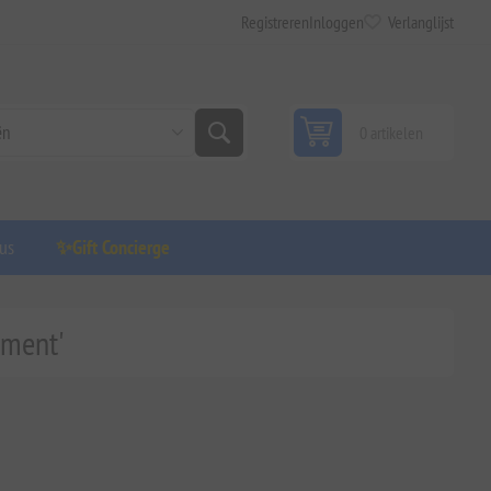
Registreren
Inloggen
Verlanglijst
0 artikelen
us
✨Gift Concierge
ement'