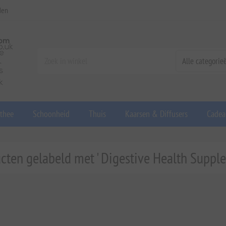
den
 thee
Schoonheid
Thuis
Kaarsen & Diffusers
Cadea
cten gelabeld met ' Digestive Health Suppl