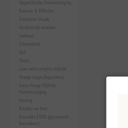
Veganistische Huidverzorging
Kaarsen & Diffusers
Cretaanse Smaak
Alcoholvrije dranken
Cadeaus
Schoonheid
Deli
Thuis
Luxe extra vergine olijfolie
Vroege oogst (Agoureleo)
Extra Vierge Olijfolie
Huidverzorging
Honing
Kruiden en thee
Klassieke EVOO (gecureerde
klassiekers)