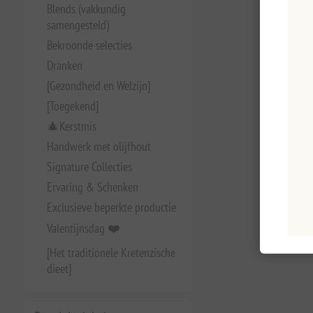
Blends (vakkundig
samengesteld)
Bekroonde selecties
Dranken
[Gezondheid en Welzijn]
[Toegekend]
🎄Kerstmis
Handwerk met olijfhout
Signature Collecties
Ervaring & Schenken
Exclusieve beperkte productie
Valentijnsdag ❤️
[Het traditionele Kretenzische
dieet]