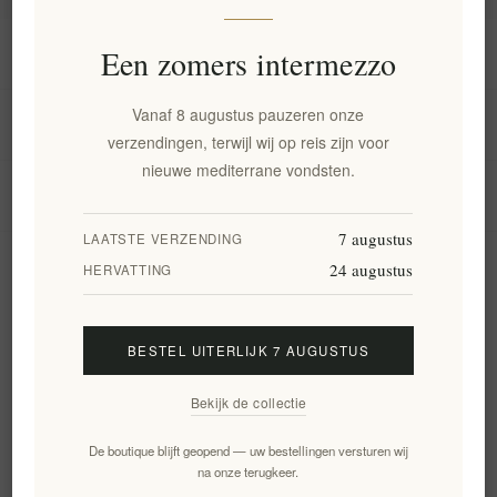
Informatie
Een zomers intermezzo
Vanaf 8 augustus pauzeren onze
Mijn account
verzendingen, terwijl wij op reis zijn voor
nieuwe mediterrane vondsten.
Klantenservice
7 augustus
LAATSTE VERZENDING
24 augustus
Nieuwsbrief
HERVATTING
BESTEL UITERLIJK 7 AUGUSTUS
Aanmelden
Opzeggen
Bekijk de collectie
Volg ons
De boutique blijft geopend — uw bestellingen versturen wij
na onze terugkeer.