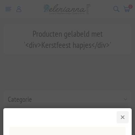
0
Producten gelabeld met
'<div>Kerstfeest hapjes</div>'
Categorie
Populaire labels