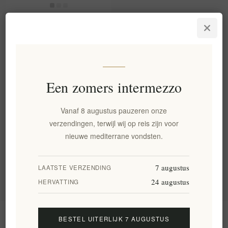
<Organische Oregano in
Handgemaakte Keramische
Kom - Oud Stijl Tafelgerei
15g Ladolea>
EL1828
€10,40 excl. BTW
Een zomers intermezzo
gelijk aan €693,33 per 1 kg(s)
Vanaf 8 augustus pauzeren onze
verzendingen, terwijl wij op reis zijn voor
Categorie
nieuwe mediterrane vondsten.
Populaire labels
7 augustus
LAATSTE VERZENDING
24 augustus
HERVATTING
Informatie
BESTEL UITERLIJK 7 AUGUSTUS