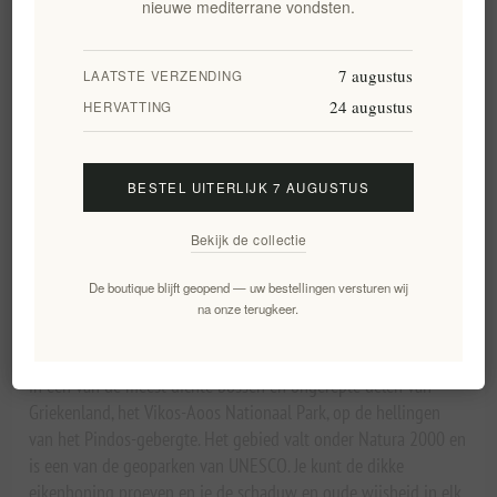
nieuwe mediterrane vondsten.
Beschikbaarheid::
Beschikbaar in 3-5 days
Waarschuw mij wanneer beschikbaar
7 augustus
LAATSTE VERZENDING
Leveringsdatum:
2-8 dagen
24 augustus
HERVATTING
Overview
Specifications
Reviews
Contact Us
BESTEL UITERLIJK 7 AUGUSTUS
Bekijk de collectie
Aromatische en dichte honing, net als de eikenbossen waar hij
vandaan komt. Deze unieke biologische eikenhoning is donker,
De boutique blijft geopend — uw bestellingen versturen wij
indrukwekkend dik en extreem rijk aan smaak en helende
na onze terugkeer.
eigenschappen. Hij wordt verzameld door onze gelukkige
levende bijen
in een van de meest dichte bossen en ongerepte delen van
Griekenland, het Vikos-Aoos Nationaal Park, op de hellingen
van het Pindos-gebergte. Het gebied valt onder Natura 2000 en
is een van de geoparken van UNESCO. Je kunt de dikke
eikenhoning proeven en je de schaduw en oude wijsheid in elk