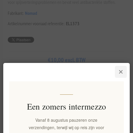
voor spijsverteringsproblemen en bevat veel antibacteriële stoffen.
Fabrikant:
Nomad
Artikelnummer voorraad referentie:
EL1373
€10,00 excl. BTW
gelijk aan €40,00 per 1 kg(s)
Lowest price in the last 30 days: €10,00 excl. BTW
BESTEL NU!
Een zomers intermezzo
Vanaf 8 augustus pauzeren onze
Toevoegen aan verlanglijst
Email een vriend
verzendingen, terwijl wij op reis zijn voor