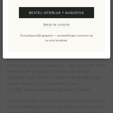
Leveringsdatum:
2-8 dagen
BESTEL UITERLIJK 7 AUGUSTUS
Bekijk de collectie
Overview
Specifications
Reviews
Contact Us
De boutique blijft geopend — uw bestellingen versturen wij
na onze terugkeer.
In de zomer van 2018 besloten Dimitris & Nikos, twee jonge
mannen met ondernemersgeest hun liefde & kennis voor
olijven & olijfolie maar ook voor geschiedenis & milieu om te
zetten in een zakelijke onderneming.... "klēa" is geboren in Nea
Tenedos op het schiereiland Chalkidiki, waar ook hun
olijfgaarden liggen. De naam is afgeleid van de oude Griekse
woorden "κλέος" (kléos), wat betekent glorie,
& "ελαία" (elaíā), wat betekent olijf (boom of vrucht).
"Elaiolado Halkidikis" is een monovariëtale extra vierge olijfolie
van "Galani Metagitsiou" olijven, een zeldzame variëteit van het
schiereiland Halkidiki. Het woord "galani" betekent lichtblauw