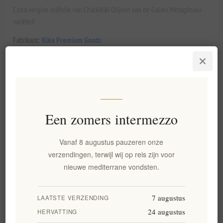
Extra vergine olijfolie van Chalkidiki Olijven van de Galani Metagitsiou-
variëteit
Fabrikant:
Klēa Premium Goods
Artikelnummer voorraad referentie:
EL1297
Een zomers intermezzo
€0,00 excl. BTW
gelijk aan €0,00 per 1 kg(s)
Vanaf 8 augustus pauzeren onze
verzendingen, terwijl wij op reis zijn voor
BESTEL NU!
nieuwe mediterrane vondsten.
7 augustus
LAATSTE VERZENDING
Toevoegen aan verlanglijst
24 augustus
HERVATTING
Email een vriend