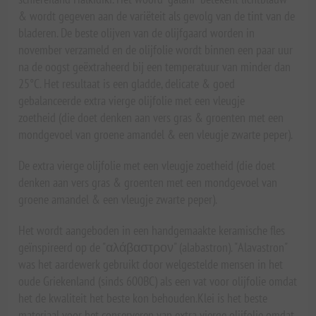
& wordt gegeven aan de variëteit als gevolg van de tint van de
bladeren. De beste olijven van de olijfgaard worden in
november verzameld en de olijfolie wordt binnen een paar uur
na de oogst geëxtraheerd bij een temperatuur van minder dan
25°C. Het resultaat is een gladde, delicate & goed
gebalanceerde extra vierge olijfolie met een vleugje
zoetheid (die doet denken aan vers gras & groenten met een
mondgevoel van groene amandel & een vleugje zwarte peper).
De extra vierge olijfolie met een vleugje zoetheid (die doet
denken aan vers gras & groenten met een mondgevoel van
groene amandel & een vleugje zwarte peper).
Het wordt aangeboden in een handgemaakte keramische fles
geïnspireerd op de "αλάβαστρον" (alabastron). "Alavastron"
was het aardewerk gebruikt door welgestelde mensen in het
oude Griekenland (sinds 600BC) als een vat voor olijfolie omdat
het de kwaliteit het beste kon behouden.Klei is het beste
materiaal voor het conserveren van extra vierge olijfolie omdat