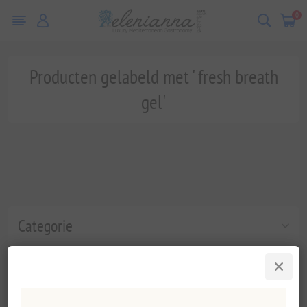
0
Producten gelabeld met ' fresh breath
gel'
Categorie
Populaire labels