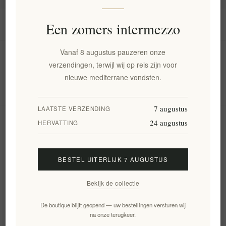
Informatie
Een zomers intermezzo
Vanaf 8 augustus pauzeren onze
Mijn account
verzendingen, terwijl wij op reis zijn voor
nieuwe mediterrane vondsten.
Klantenservice
7 augustus
LAATSTE VERZENDING
24 augustus
Nieuwsbrief
HERVATTING
BESTEL UITERLIJK 7 AUGUSTUS
Aanmelden
Opzeggen
Bekijk de collectie
Volg ons
De boutique blijft geopend — uw bestellingen versturen wij
na onze terugkeer.