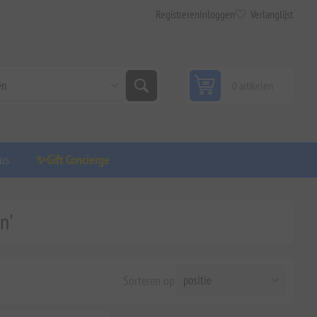
Registreren
Inloggen
Verlanglijst
0 artikelen
us
✨Gift Concierge
n'
Sorteren op