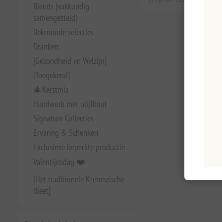
Blends (vakkundig
samengesteld)
Bekroonde selecties
Dranken
[Gezondheid en Welzijn]
[Toegekend]
🎄Kerstmis
Handwerk met olijfhout
Signature Collecties
Ervaring & Schenken
Exclusieve beperkte productie
Valentijnsdag ❤️
[Het traditionele Kretenzische
dieet]