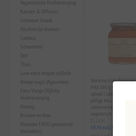
Veganistische Huidverzorging
Kaarsen & Diffusers
Cretaanse Smaak
Alcoholvrije dranken
Cadeaus
Schoonheid
Deli
Thuis
Luxe extra vergine olijfolie
Navarino Icons Tomatens
Vroege oogst (Agoureleo)
Feta 360 g - Kant-en-kla
Extra Vierge Olijfolie
spread | Lokaal geteelde
Huidverzorging
pittige feta, geen
Honing
conserveringsmiddelen, gl
vegetarisch
Kruiden en thee
EL1434
Klassieke EVOO (gecureerde
€9,90 excl. BTW
klassiekers)
gelijk aan €27,50 per 1 kg(s