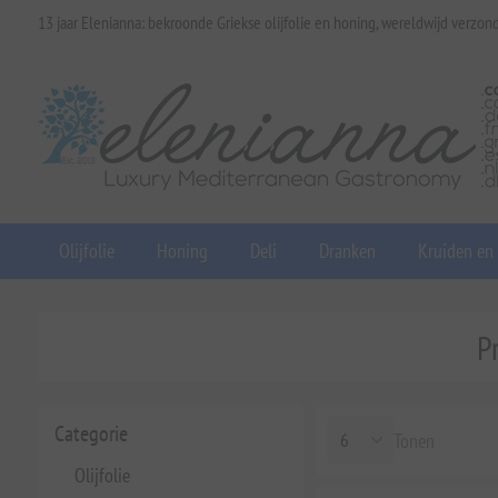
13 jaar Elenianna: bekroonde Griekse olijfolie en honing, wereldwijd verzon
Olijfolie
Honing
Deli
Dranken
Kruiden en
P
Categorie
Tonen
Olijfolie