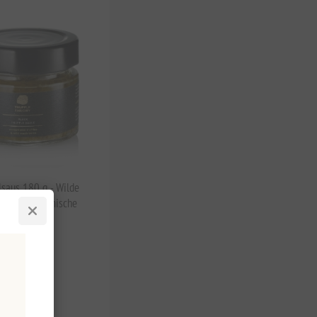
lsaus 180 g - Wilde
els, gastronomische
 BTW
,22 per 1 kg(s)