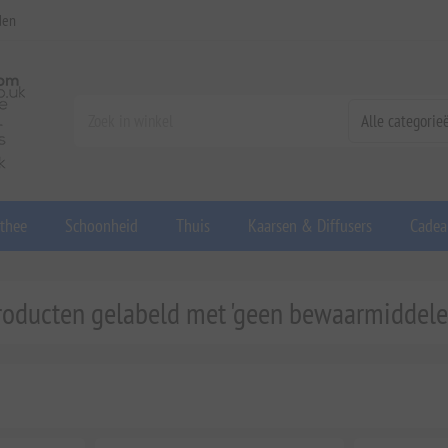
den
 thee
Schoonheid
Thuis
Kaarsen & Diffusers
Cadea
roducten gelabeld met 'geen bewaarmiddele