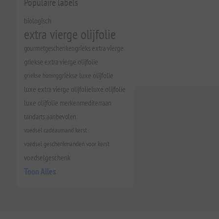
Populaire labels
biologisch
extra vierge olijfolie
gourmetgeschenken
grieks extra vierge
griekse extra vierge olijfolie
griekse honing
griekse luxe olijfolie
luxe extra vierge olijfolie
luxe olijfolie
luxe olijfolie merken
mediterraan
tandarts aanbevolen
voedsel cadeaumand kerst
voedsel geschenkmanden voor kerst
voedselgeschenk
Toon Alles