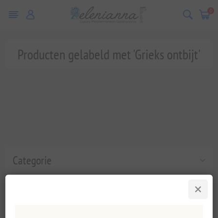
0
Producten gelabeld met 'Grieks ontbijt'
Categorie
Populaire labels