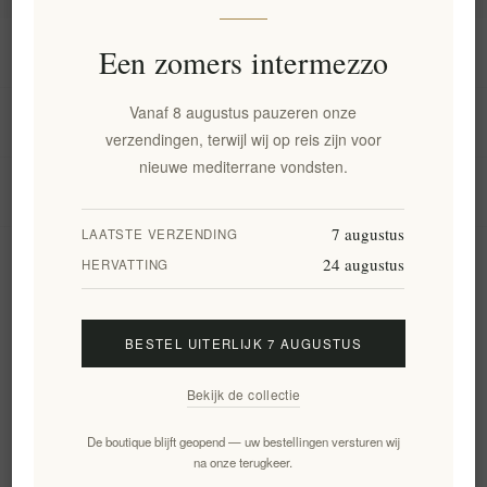
Informatie
Een zomers intermezzo
Vanaf 8 augustus pauzeren onze
Mijn account
verzendingen, terwijl wij op reis zijn voor
nieuwe mediterrane vondsten.
Klantenservice
7 augustus
LAATSTE VERZENDING
24 augustus
Nieuwsbrief
HERVATTING
BESTEL UITERLIJK 7 AUGUSTUS
Aanmelden
Opzeggen
Bekijk de collectie
Volg ons
De boutique blijft geopend — uw bestellingen versturen wij
na onze terugkeer.