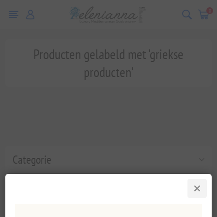
0
Producten gelabeld met 'griekse
producten'
Categorie
Populaire labels