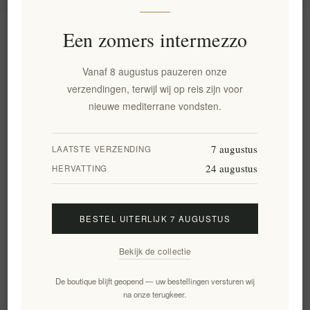
Informatie
Een zomers intermezzo
Vanaf 8 augustus pauzeren onze
Mijn account
verzendingen, terwijl wij op reis zijn voor
nieuwe mediterrane vondsten.
Klantenservice
7 augustus
LAATSTE VERZENDING
24 augustus
Nieuwsbrief
HERVATTING
BESTEL UITERLIJK 7 AUGUSTUS
Aanmelden
Opzeggen
Bekijk de collectie
Volg ons
De boutique blijft geopend — uw bestellingen versturen wij
na onze terugkeer.