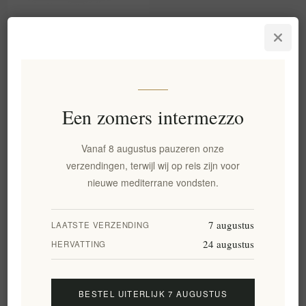
Aegina's Ambachtelijke
Premium Pistache Praliné -
Rijk, Notig, Gourmet Genot
200g
EL1809
€9,20 excl. BTW
Een zomers intermezzo
gelijk aan €46,00 per 1 kg(s)
Vanaf 8 augustus pauzeren onze
verzendingen, terwijl wij op reis zijn voor
Categorie
nieuwe mediterrane vondsten.
Populaire labels
7 augustus
LAATSTE VERZENDING
24 augustus
HERVATTING
Informatie
BESTEL UITERLIJK 7 AUGUSTUS