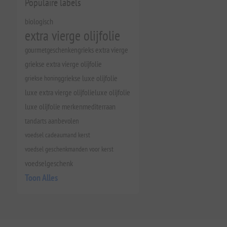
Populaire labels
biologisch
extra vierge olijfolie
gourmetgeschenken
grieks extra vierge
griekse extra vierge olijfolie
griekse honing
griekse luxe olijfolie
luxe extra vierge olijfolie
luxe olijfolie
luxe olijfolie merken
mediterraan
tandarts aanbevolen
voedsel cadeaumand kerst
voedsel geschenkmanden voor kerst
voedselgeschenk
Toon Alles