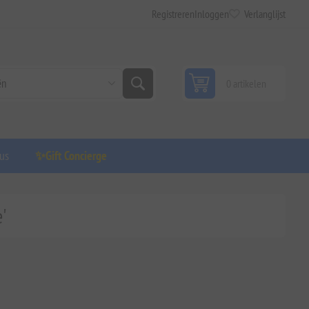
Registreren
Inloggen
Verlanglijst
0 artikelen
us
✨Gift Concierge
'