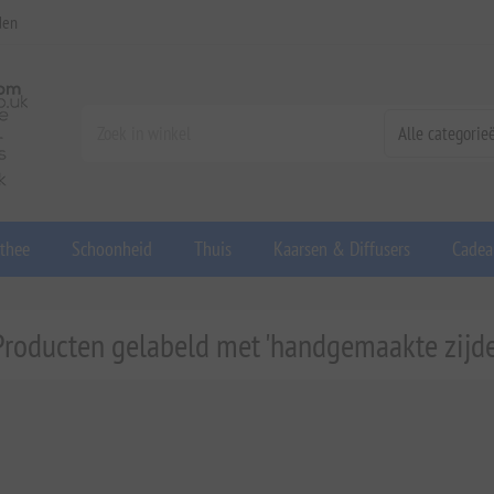
den
 thee
Schoonheid
Thuis
Kaarsen & Diffusers
Cadea
Producten gelabeld met 'handgemaakte zijde