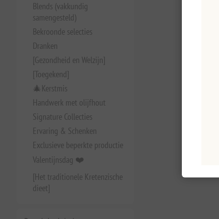
Blends (vakkundig
samengesteld)
Bekroonde selecties
Dranken
[Gezondheid en Welzijn]
[Toegekend]
🎄Kerstmis
Handwerk met olijfhout
Signature Collecties
Ervaring & Schenken
Exclusieve beperkte productie
Valentijnsdag ❤️
[Het traditionele Kretenzische
dieet]