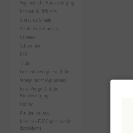
Veganistische Huidverzorging
Kaarsen & Diffusers
Cretaanse Smaak
Alcoholvrije dranken
Cadeaus
Schoonheid
Deli
Thuis
Luxe extra vergine olijfolie
Vroege oogst (Agoureleo)
Extra Vierge Olijfolie
Huidverzorging
Honing
Kruiden en thee
Klassieke EVOO (gecureerde
klassiekers)