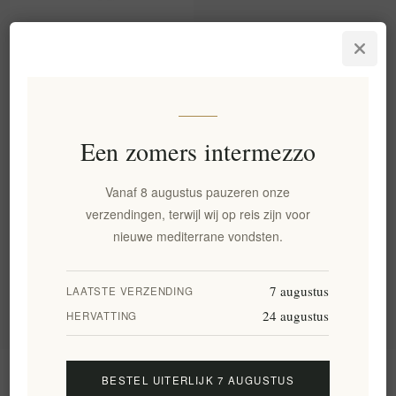
Aeginas Ambachtelijke
Premium Pistacheboter -
Geen Suiker, 100% Natuurlijk
180g
EL1808
€14,00 excl. BTW
Een zomers intermezzo
gelijk aan €77,78 per 1 kg(s)
Vanaf 8 augustus pauzeren onze
verzendingen, terwijl wij op reis zijn voor
Categorie
nieuwe mediterrane vondsten.
Populaire labels
7 augustus
LAATSTE VERZENDING
24 augustus
HERVATTING
Informatie
BESTEL UITERLIJK 7 AUGUSTUS