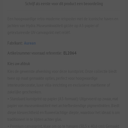
Schrijf als eerste voor dit product een beoordeling
Een hoogwaardige retro-moderne reisposter met de iconische haven en
jachten van Hydra. Museumkwaliteit giclée op A3-papier of
getextureerde UV-canvasprint met reliëf.
Fabrikant:
Aurean
Artikelnummer voorraad referentie:
EL2064
Kies uw afdruk
Kies de gewenste afwerking voor deze kunstprint. Onze collectie biedt
twee op maat gemaakte opties, perfect voor hoogwaardige
interieurdecoratie, luxe villa-inrichting en exclusieve maritieme of
zakelijke geschenken.
• Standaard kunstprint op papier (A3-formaat): Uitgevoerd op zwaar, mat
papier van museumkwaliteit met archiefbestendige pigmentinkten. Biedt
diepe kleurechtheid en fluweelachtige diepte, waardoor het ideaal is om
traditioneel in te lijsten achter glas.
• Premium canvasprint, klaar om op te hangen (30,5 x 40,6 cm): Gemaakt