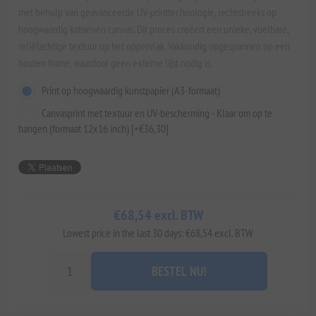
met behulp van geavanceerde UV-printtechnologie, rechtstreeks op
hoogwaardig katoenen canvas. Dit proces creëert een unieke, voelbare,
reliëfachtige textuur op het oppervlak. Vakkundig opgespannen op een
houten frame, waardoor geen externe lijst nodig is.
Print op hoogwaardig kunstpapier (A3-formaat)
Canvasprint met textuur en UV-bescherming - Klaar om op te
hangen (formaat 12x16 inch) [+€36,30]
€68,54 excl. BTW
Lowest price in the last 30 days: €68,54 excl. BTW
BESTEL NU!