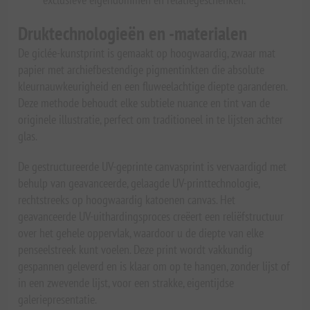
Druktechnologieën en -materialen
De giclée-kunstprint is gemaakt op hoogwaardig, zwaar mat
papier met archiefbestendige pigmentinkten die absolute
kleurnauwkeurigheid en een fluweelachtige diepte garanderen.
Deze methode behoudt elke subtiele nuance en tint van de
originele illustratie, perfect om traditioneel in te lijsten achter
glas.
De gestructureerde UV-geprinte canvasprint is vervaardigd met
behulp van geavanceerde, gelaagde UV-printtechnologie,
rechtstreeks op hoogwaardig katoenen canvas. Het
geavanceerde UV-uithardingsproces creëert een reliëfstructuur
over het gehele oppervlak, waardoor u de diepte van elke
penseelstreek kunt voelen. Deze print wordt vakkundig
gespannen geleverd en is klaar om op te hangen, zonder lijst of
in een zwevende lijst, voor een strakke, eigentijdse
galeriepresentatie.