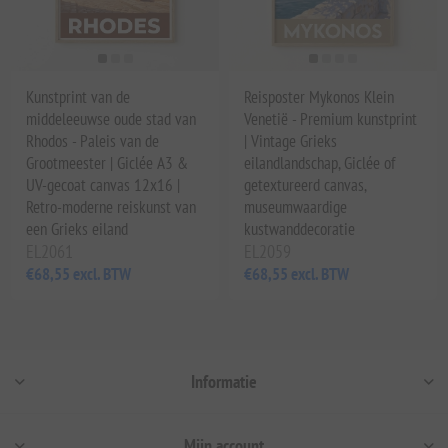
Kunstprint van de
Reisposter Mykonos Klein
middeleeuwse oude stad van
Venetië - Premium kunstprint
Rhodos - Paleis van de
| Vintage Grieks
Grootmeester | Giclée A3 &
eilandlandschap, Giclée of
UV-gecoat canvas 12x16 |
getextureerd canvas,
Retro-moderne reiskunst van
museumwaardige
een Grieks eiland
kustwanddecoratie
EL2061
EL2059
€68,55 excl. BTW
€68,55 excl. BTW
Informatie
Mijn account