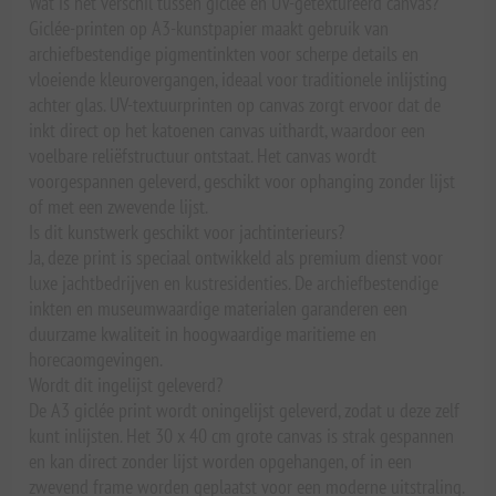
Wat is het verschil tussen giclée en UV-getextureerd canvas?
Giclée-printen op A3-kunstpapier maakt gebruik van
archiefbestendige pigmentinkten voor scherpe details en
vloeiende kleurovergangen, ideaal voor traditionele inlijsting
achter glas. UV-textuurprinten op canvas zorgt ervoor dat de
inkt direct op het katoenen canvas uithardt, waardoor een
voelbare reliëfstructuur ontstaat. Het canvas wordt
voorgespannen geleverd, geschikt voor ophanging zonder lijst
of met een zwevende lijst.
Is dit kunstwerk geschikt voor jachtinterieurs?
Ja, deze print is speciaal ontwikkeld als premium dienst voor
luxe jachtbedrijven en kustresidenties. De archiefbestendige
inkten en museumwaardige materialen garanderen een
duurzame kwaliteit in hoogwaardige maritieme en
horecaomgevingen.
Wordt dit ingelijst geleverd?
De A3 giclée print wordt oningelijst geleverd, zodat u deze zelf
kunt inlijsten. Het 30 x 40 cm grote canvas is strak gespannen
en kan direct zonder lijst worden opgehangen, of in een
zwevend frame worden geplaatst voor een moderne uitstraling.