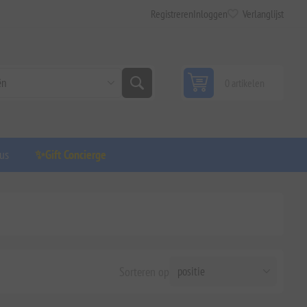
Registreren
Inloggen
Verlanglijst
0 artikelen
us
✨Gift Concierge
Sorteren op