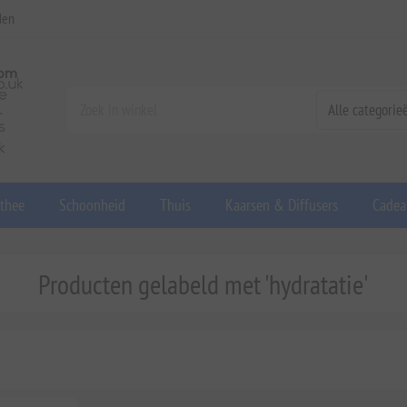
den
 thee
Schoonheid
Thuis
Kaarsen & Diffusers
Cadea
Producten gelabeld met 'hydratatie'