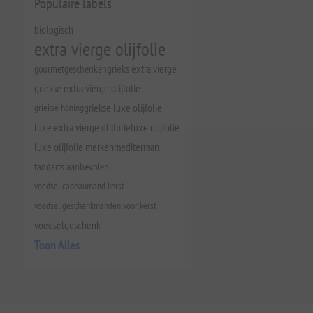
Populaire labels
biologisch
extra vierge olijfolie
gourmetgeschenken
grieks extra vierge
griekse extra vierge olijfolie
griekse honing
griekse luxe olijfolie
luxe extra vierge olijfolie
luxe olijfolie
luxe olijfolie merken
mediterraan
tandarts aanbevolen
voedsel cadeaumand kerst
voedsel geschenkmanden voor kerst
voedselgeschenk
Toon Alles