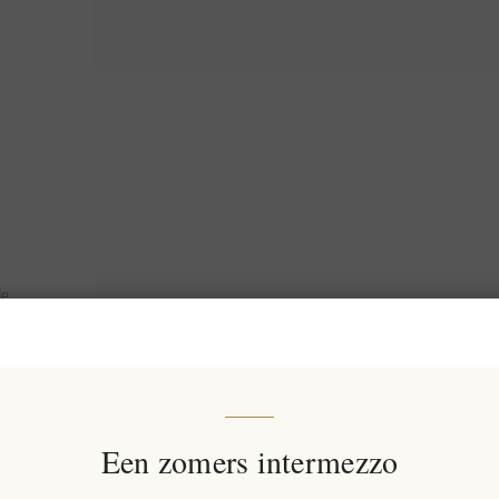
de
ie met
Een zomers intermezzo