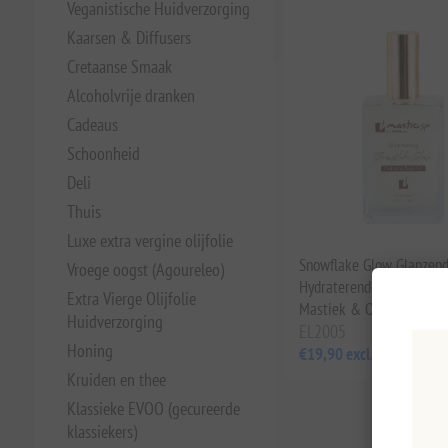
Veganistische Huidverzorging
Kaarsen & Diffusers
Cretaanse Smaak
Alcoholvrije dranken
Cadeaus
Schoonheid
Deli
Thuis
Luxe extra vergine olijfolie
Snowflake Glow Glanzen
Vroege oogst (Agoureleo)
Hydraterende Lichaamsol
Extra Vierge Olijfolie
Mastiek & Olijf
Huidverzorging
EL2005
Honing
€19,90 excl. BTW
Kruiden en thee
Klassieke EVOO (gecureerde
klassiekers)