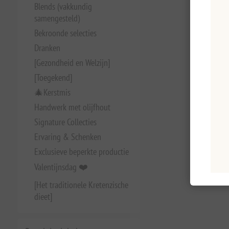
Blends (vakkundig
samengesteld)
Bekroonde selecties
Dranken
[Gezondheid en Welzijn]
[Toegekend]
🎄Kerstmis
Handwerk met olijfhout
Signature Collecties
Ervaring & Schenken
Exclusieve beperkte productie
Valentijnsdag ❤️
[Het traditionele Kretenzische
dieet]