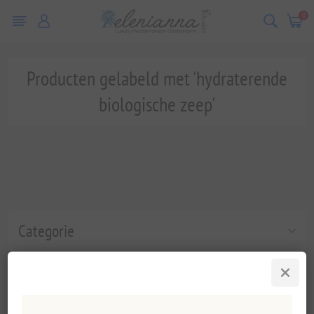
0
Producten gelabeld met 'hydraterende
biologische zeep'
Categorie
Populaire labels