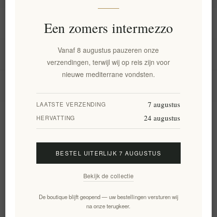
Informatie
Een zomers intermezzo
Vanaf 8 augustus pauzeren onze
Mijn account
verzendingen, terwijl wij op reis zijn voor
nieuwe mediterrane vondsten.
Klantenservice
7 augustus
LAATSTE VERZENDING
24 augustus
Nieuwsbrief
HERVATTING
BESTEL UITERLIJK 7 AUGUSTUS
Aanmelden
Opzeggen
Bekijk de collectie
Volg ons
De boutique blijft geopend — uw bestellingen versturen wij
na onze terugkeer.