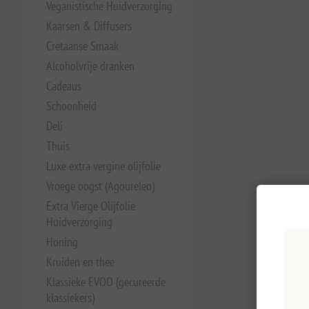
Veganistische Huidverzorging
Kaarsen & Diffusers
Cretaanse Smaak
Alcoholvrije dranken
Cadeaus
Schoonheid
Deli
Thuis
Luxe extra vergine olijfolie
Vroege oogst (Agoureleo)
Extra Vierge Olijfolie
Huidverzorging
Honing
Kruiden en thee
Klassieke EVOO (gecureerde
klassiekers)