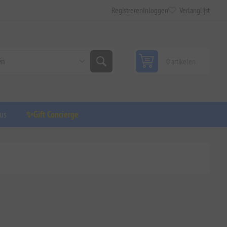
Registreren
Inloggen
Verlanglijst
0 artikelen
us
✨Gift Concierge