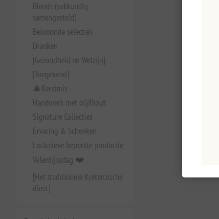
Blends (vakkundig
samengesteld)
Bekroonde selecties
Dranken
[Gezondheid en Welzijn]
[Toegekend]
🎄Kerstmis
Handwerk met olijfhout
Signature Collecties
Ervaring & Schenken
Exclusieve beperkte productie
Valentijnsdag ❤️
[Het traditionele Kretenzische
dieet]