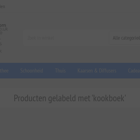
den
 thee
Schoonheid
Thuis
Kaarsen & Diffusers
Cadea
Producten gelabeld met 'kookboek'