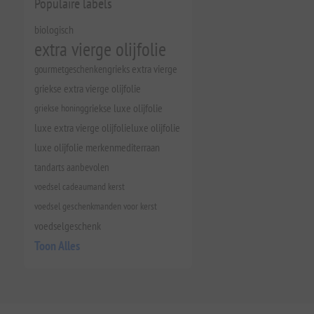
Populaire labels
biologisch
extra vierge olijfolie
gourmetgeschenken
grieks extra vierge
griekse extra vierge olijfolie
griekse honing
griekse luxe olijfolie
luxe extra vierge olijfolie
luxe olijfolie
luxe olijfolie merken
mediterraan
tandarts aanbevolen
voedsel cadeaumand kerst
voedsel geschenkmanden voor kerst
voedselgeschenk
Toon Alles