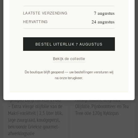
EL1142
EL1162
€29,90 excl. BTW
€14,36 excl. BTW
7 augustus
LAATSTE VERZENDING
gelijk aan €59,80 per 1 lt
gelijk aan €28,72 per 1 lt
24 augustus
HERVATTING
BESTEL UITERLIJK 7 AUGUSTUS
Bekijk de collectie
De boutique blijft geopend — uw bestellingen versturen wij
na onze terugkeer.
Kyklopas Early Harvest EVOO
Handgemaakte Zeep met
– Extra vierge olijfolie van de
Olijfolie, Pijnboomteer en Tea
Makri-variëteit | 2,5 liter blik,
Tree olie 120g Kyklopas
lage zuurgraad, koudgeperst,
bekroonde Griekse gourmet-
afwerkingsolie