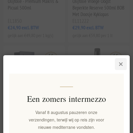
Olijfolie - Premium Makris &
Olijfolie Vroege Oogst
Picual 500ml
Beperkte Reserve 500ml BOB
Met Doosje Kyklopas
EL1850
EL11222
€24,90 excl. BTW
€29,90 excl. BTW
gelijk aan €49,80 per 1 kg(s)
gelijk aan €59,80 per 1 lt
Een zomers intermezzo
Vanaf 8 augustus pauzeren onze
Kyklopas Ages Extra Virgin
Extra vergine olijfolie vroege
verzendingen, terwijl wij op reis zijn voor
Olijfolie 500ml – Makris BOB
oogst 500ml Kyklopas
nieuwe mediterrane vondsten.
Vroege Oogst