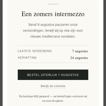
Informatie
Een zomers intermezzo
Vanaf 8 augustus pauzeren onze
Mijn account
verzendingen, terwijl wij op reis zijn voor
nieuwe mediterrane vondsten.
Klantenservice
7 augustus
LAATSTE VERZENDING
24 augustus
Nieuwsbrief
HERVATTING
BESTEL UITERLIJK 7 AUGUSTUS
Aanmelden
Opzeggen
Bekijk de collectie
Volg ons
De boutique blijft geopend — uw bestellingen versturen wij
na onze terugkeer.