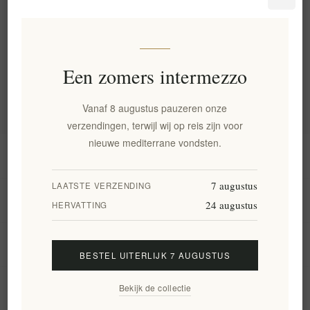
Categorie
Een zomers intermezzo
Populaire labels
Vanaf 8 augustus pauzeren onze
verzendingen, terwijl wij op reis zijn voor
nieuwe mediterrane vondsten.
Informatie
7 augustus
LAATSTE VERZENDING
Mijn account
24 augustus
HERVATTING
Klantenservice
BESTEL UITERLIJK 7 AUGUSTUS
Bekijk de collectie
Nieuwsbrief