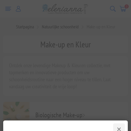
0
Startpagina
Natuurlijke schoonheid
Make-up en Kleur
Make-up en Kleur
Ontdek onze levendige Makeup & Kleuren collectie, met
topmerken en innovatieve producten om uw
schoonheidsroutine naar een hoger niveau te tillen. Laat
vandaag uw creativiteit de vrije loop!
Biologische Make-up