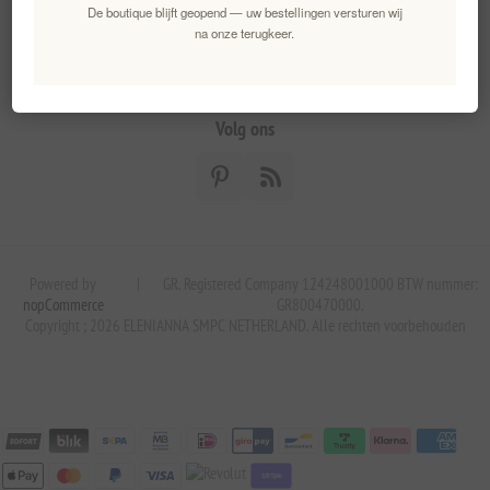
De boutique blijft geopend — uw bestellingen versturen wij
na onze terugkeer.
Aanmelden
Opzeggen
Volg ons
Powered by
|
GR. Registered Company 124248001000 BTW nummer:
nopCommerce
GR800470000.
Copyright ; 2026 ELENIANNA SMPC NETHERLAND. Alle rechten voorbehouden
stripe