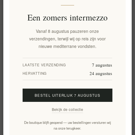
Informatie
Een zomers intermezzo
Vanaf 8 augustus pauzeren onze
Mijn account
verzendingen, terwijl wij op reis zijn voor
nieuwe mediterrane vondsten.
Klantenservice
7 augustus
LAATSTE VERZENDING
24 augustus
Nieuwsbrief
HERVATTING
BESTEL UITERLIJK 7 AUGUSTUS
Aanmelden
Opzeggen
Bekijk de collectie
Volg ons
De boutique blijft geopend — uw bestellingen versturen wij
na onze terugkeer.