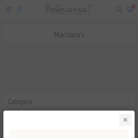
0
Marriana's
Categorie
Populaire labels