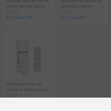
Voedende Dagcrème voor het
Nachtcrème met mastiek en
Gezicht met Chios-mastiek
olijf en Chios-mastiek
EL2026
EL2027
€25,20 excl. BTW
€32,72 excl. BTW
Verhelderend serum met
mastiek en olijfolie uit Chios
EL2028
€25,44 excl. BTW