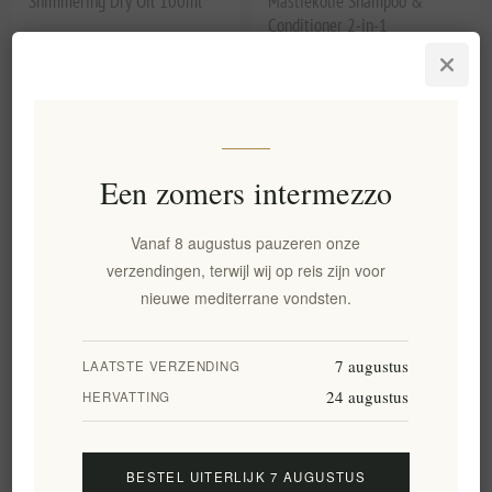
Shimmering Dry Oil 100ml
Mastiekolie Shampoo &
Conditioner 2-in-1
EL1989
EL1995
€19,90 excl. BTW
€9,90 excl. BTW
Een zomers intermezzo
Vanaf 8 augustus pauzeren onze
verzendingen, terwijl wij op reis zijn voor
nieuwe mediterrane vondsten.
7 augustus
LAATSTE VERZENDING
Mastic Spa Donkey Milk &
Micellair water met
Mastic Hyaluronic Velvet Eye
ezelsmelk en mastiekolie, 3-
24 augustus
HERVATTING
Gel 40ml
in-1 reiniger
EL1996
EL2000
€22,90 excl. BTW
€12,90 excl. BTW
BESTEL UITERLIJK 7 AUGUSTUS