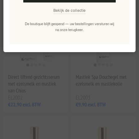
Bekijk de collectie
De boutique blijft geopend — uw bestellingen versturen wij
na onze terugkeer.
Direct liftend gezichtsserum
Mastiek Spa Douchegel met
met ezelsmelk en mastiek
ezelsmelk en mastiekolie
van Chios
EL2002
EL2003
€22,90 excl. BTW
€9,90 excl. BTW