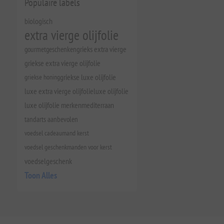
Populaire labels
biologisch
extra vierge olijfolie
gourmetgeschenken
grieks extra vierge
griekse extra vierge olijfolie
griekse honing
griekse luxe olijfolie
luxe extra vierge olijfolie
luxe olijfolie
luxe olijfolie merken
mediterraan
tandarts aanbevolen
voedsel cadeaumand kerst
voedsel geschenkmanden voor kerst
voedselgeschenk
Toon Alles