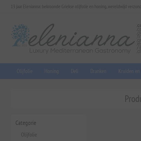
13 jaar Elenianna: bekroonde Griekse olijfolie en honing, wereldwijd verzon
Olijfolie
Honing
Deli
Dranken
Kruiden en
Produ
Categorie
Olijfolie