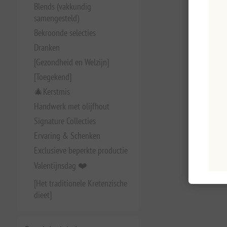
Blends (vakkundig
samengesteld)
Bekroonde selecties
Dranken
[Gezondheid en Welzijn]
[Toegekend]
🎄Kerstmis
Handwerk met olijfhout
Signature Collecties
Ervaring & Schenken
Exclusieve beperkte productie
Valentijnsdag ❤️
[Het traditionele Kretenzische
dieet]