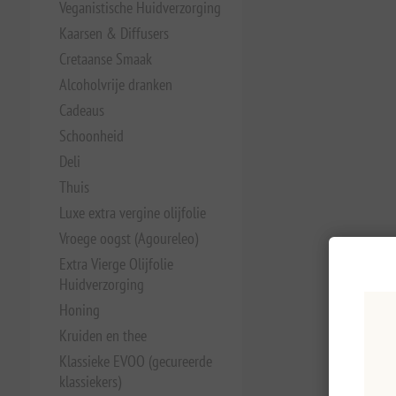
Veganistische Huidverzorging
Kaarsen & Diffusers
Cretaanse Smaak
Alcoholvrije dranken
Cadeaus
Schoonheid
Deli
Thuis
Luxe extra vergine olijfolie
Vroege oogst (Agoureleo)
Extra Vierge Olijfolie
Huidverzorging
Honing
Kruiden en thee
Klassieke EVOO (gecureerde
klassiekers)