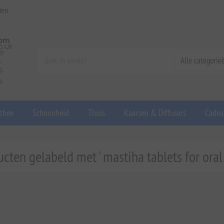
den
 thee
Schoonheid
Thuis
Kaarsen & Diffusers
Cadea
cten gelabeld met ' mastiha tablets for oral