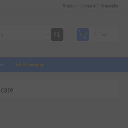
Registreren
Inloggen
Verlanglijst
0 artikelen
us
✨Gift Concierge
 care'