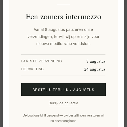
Informatie
Een zomers intermezzo
Vanaf 8 augustus pauzeren onze
Mijn account
verzendingen, terwijl wij op reis zijn voor
nieuwe mediterrane vondsten.
Klantenservice
7 augustus
LAATSTE VERZENDING
24 augustus
Nieuwsbrief
HERVATTING
BESTEL UITERLIJK 7 AUGUSTUS
Aanmelden
Opzeggen
Bekijk de collectie
Volg ons
De boutique blijft geopend — uw bestellingen versturen wij
na onze terugkeer.