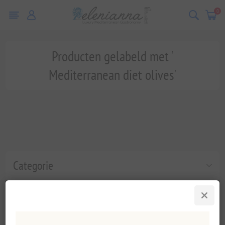
0
Producten gelabeld met '
Mediterranean diet olives'
Categorie
Populaire labels