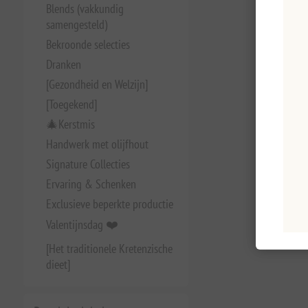
Blends (vakkundig
samengesteld)
Bekroonde selecties
Dranken
[Gezondheid en Welzijn]
[Toegekend]
🎄Kerstmis
Handwerk met olijfhout
Signature Collecties
Ervaring & Schenken
Exclusieve beperkte productie
Valentijnsdag ❤️
[Het traditionele Kretenzische
dieet]