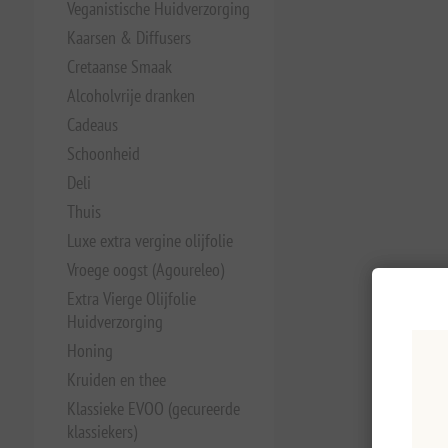
Veganistische Huidverzorging
Kaarsen & Diffusers
Cretaanse Smaak
Alcoholvrije dranken
Cadeaus
Schoonheid
Deli
Thuis
Luxe extra vergine olijfolie
Vroege oogst (Agoureleo)
Extra Vierge Olijfolie
Huidverzorging
Honing
Kruiden en thee
Klassieke EVOO (gecureerde
klassiekers)