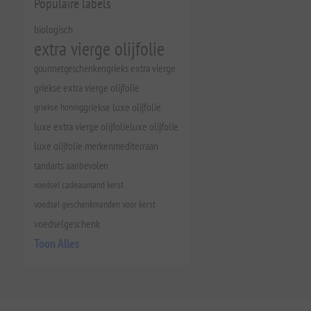
Populaire labels
biologisch
extra vierge olijfolie
gourmetgeschenken
grieks extra vierge
griekse extra vierge olijfolie
griekse honing
griekse luxe olijfolie
luxe extra vierge olijfolie
luxe olijfolie
luxe olijfolie merken
mediterraan
tandarts aanbevolen
voedsel cadeaumand kerst
voedsel geschenkmanden voor kerst
voedselgeschenk
Toon Alles