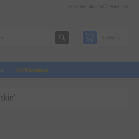
Registreren
Inloggen
Verlanglijst
0 artikelen
us
✨Gift Concierge
skin'