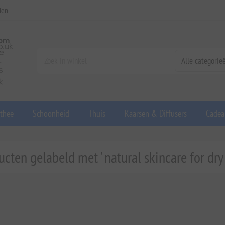
den
 thee
Schoonheid
Thuis
Kaarsen & Diffusers
Cadea
ucten gelabeld met ' natural skincare for dry 