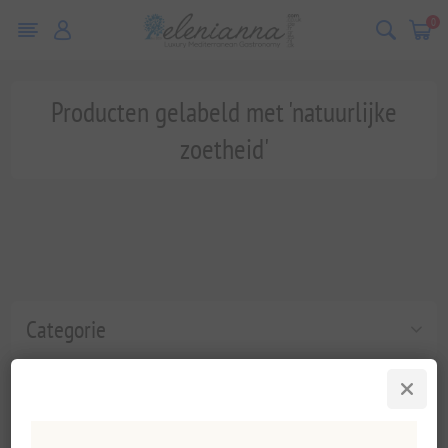
0
Producten gelabeld met 'natuurlijke
zoetheid'
Categorie
Populaire labels