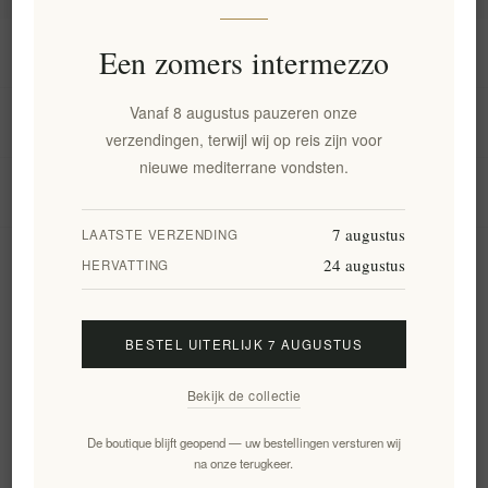
Informatie
Een zomers intermezzo
Vanaf 8 augustus pauzeren onze
Mijn account
verzendingen, terwijl wij op reis zijn voor
nieuwe mediterrane vondsten.
Klantenservice
7 augustus
LAATSTE VERZENDING
24 augustus
Nieuwsbrief
HERVATTING
BESTEL UITERLIJK 7 AUGUSTUS
Aanmelden
Opzeggen
Bekijk de collectie
Volg ons
De boutique blijft geopend — uw bestellingen versturen wij
na onze terugkeer.