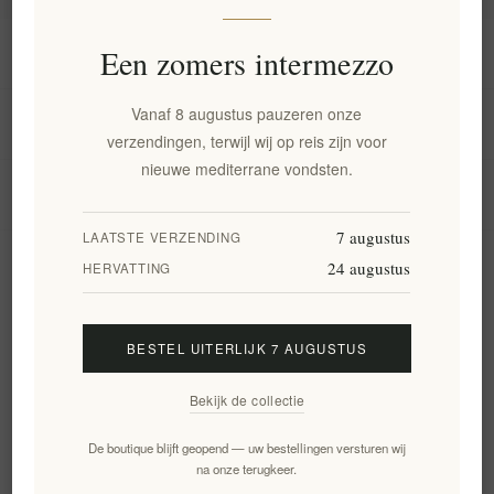
Informatie
Een zomers intermezzo
Vanaf 8 augustus pauzeren onze
Mijn account
verzendingen, terwijl wij op reis zijn voor
nieuwe mediterrane vondsten.
Klantenservice
7 augustus
LAATSTE VERZENDING
24 augustus
Nieuwsbrief
HERVATTING
BESTEL UITERLIJK 7 AUGUSTUS
Aanmelden
Opzeggen
Bekijk de collectie
Volg ons
De boutique blijft geopend — uw bestellingen versturen wij
na onze terugkeer.