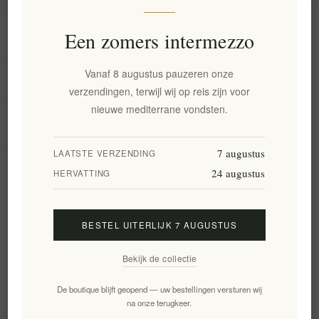
Informatie
Een zomers intermezzo
Vanaf 8 augustus pauzeren onze
Mijn account
verzendingen, terwijl wij op reis zijn voor
nieuwe mediterrane vondsten.
Klantenservice
7 augustus
LAATSTE VERZENDING
24 augustus
Nieuwsbrief
HERVATTING
BESTEL UITERLIJK 7 AUGUSTUS
Aanmelden
Opzeggen
Bekijk de collectie
Volg ons
De boutique blijft geopend — uw bestellingen versturen wij
na onze terugkeer.