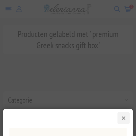
0
Producten gelabeld met ' premium
Greek snacks gift box'
Categorie
Populaire labels