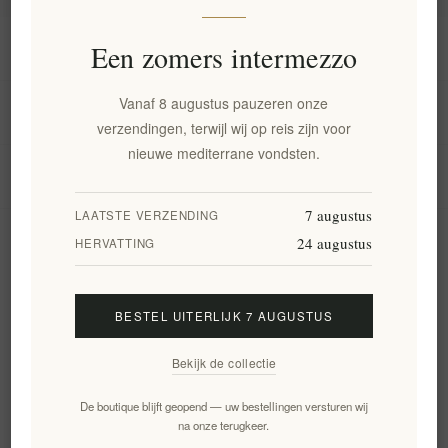
Informatie
Een zomers intermezzo
Vanaf 8 augustus pauzeren onze
Mijn account
verzendingen, terwijl wij op reis zijn voor
nieuwe mediterrane vondsten.
Klantenservice
7 augustus
LAATSTE VERZENDING
24 augustus
Nieuwsbrief
HERVATTING
BESTEL UITERLIJK 7 AUGUSTUS
Aanmelden
Opzeggen
Bekijk de collectie
Volg ons
De boutique blijft geopend — uw bestellingen versturen wij
na onze terugkeer.