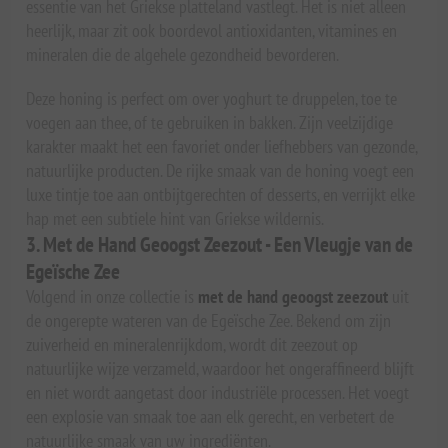
essentie van het Griekse platteland vastlegt. Het is niet alleen
heerlijk, maar zit ook boordevol antioxidanten, vitamines en
mineralen die de algehele gezondheid bevorderen.
Deze honing is perfect om over yoghurt te druppelen, toe te
voegen aan thee, of te gebruiken in bakken. Zijn veelzijdige
karakter maakt het een favoriet onder liefhebbers van gezonde,
natuurlijke producten. De rijke smaak van de honing voegt een
luxe tintje toe aan ontbijtgerechten of desserts, en verrijkt elke
hap met een subtiele hint van Griekse wildernis.
3. Met de Hand Geoogst Zeezout - Een Vleugje van de
Egeïsche Zee
Volgend in onze collectie is
met de hand geoogst zeezout
uit
de ongerepte wateren van de Egeïsche Zee. Bekend om zijn
zuiverheid en mineralenrijkdom, wordt dit zeezout op
natuurlijke wijze verzameld, waardoor het ongeraffineerd blijft
en niet wordt aangetast door industriële processen. Het voegt
een explosie van smaak toe aan elk gerecht, en verbetert de
natuurlijke smaak van uw ingrediënten.