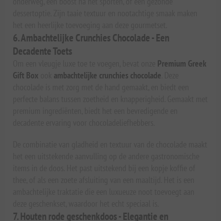
onderweg, een boost na het sporten, of een gezonde
dessertoptie. Zijn taaie textuur en nootachtige smaak maken
het een heerlijke toevoeging aan deze gourmetset.
6. Ambachtelijke Crunchies Chocolade - Een
Decadente Toets
Om een vleugje luxe toe te voegen, bevat onze
Premium Greek
Gift Box
ook
ambachtelijke crunchies chocolade
. Deze
chocolade is met zorg met de hand gemaakt, en biedt een
perfecte balans tussen zoetheid en knapperigheid. Gemaakt met
premium ingrediënten, biedt het een bevredigende en
decadente ervaring voor chocoladeliefhebbers.
De combinatie van gladheid en textuur van de chocolade maakt
het een uitstekende aanvulling op de andere gastronomische
items in de doos. Het past uitstekend bij een kopje koffie of
thee, of als een zoete afsluiting van een maaltijd. Het is een
ambachtelijke traktatie die een luxueuze noot toevoegt aan
deze geschenkset, waardoor het echt speciaal is.
7. Houten rode geschenkdoos - Elegantie en