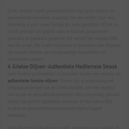
Grieks zeezout wordt gewaardeerd om zijn grove textuur en
kenmerkende mineralen, waardoor het een perfect zout voor
afwerking is voor zowel hartige als zoete gerechten. Of het nu
wordt gebruikt om gegrild vlees te kruiden, geroosterde
groenten, of gebakken goederen, het verheft het smaakprofiel
van elk recept. Het is een must-have in de keuken voor degenen
die waarde hechten aan hoogwaardige ingrediënten en
authentieke smaken.
4. Griekse Olijven - Authentieke Mediterrane Smaak
Geen Griekse geschenkdoos is compleet zonder een selectie van
authentieke Griekse olijven
. Olijven zijn al eeuwenlang een
integraal onderdeel van de Griekse keuken, met een explosie
van smaak en gezondheidsvoordelen. Onze zorgvuldig gekozen
olijven zijn perfect gepekelde, waardoor ze hun natuurlijke
smaken en gezondheidsbevorderende eigenschappen
behouden.
Deze olijven zijn ideaal voor snacks, toevoeging aan salades, of