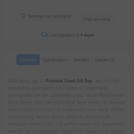
Toevoegen aan verlanglijst
Email een vriend
Leveringsdatum:
2-8 dagen
Overview
Specifications
Reviews
Contact Us
Maak kennis met de
Premium Greek Gift Box
- een heerlijke
verzameling gastronomische schatten uit Griekenland,
samengesteld om een authentieke smaak van de Middellandse
Zee te bieden. Deze luxe geschenkset bevat enkele van de beste
ambachtelijke producten van Griekenland: extra vierge olijfolie,
rauwe honing, zeezout, olijven, pasteli en ambachtelijke
chocolade crunchies. Het is de perfecte keuze voor fijnproevers,
iedereen die hoogwaardige ingrediënten waardeert, of degenen