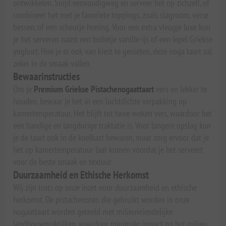
ontwikkelen. Snijd eenvoudigweg en serveer het op zichzelf, of
combineer het met je favoriete toppings, zoals slagroom, verse
bessen, of een scheutje honing. Voor een extra vleugje luxe kun
je het serveren naast een bolletje vanille-ijs of een lepel Griekse
yoghurt. Hoe je er ook van kiest te genieten, deze noga taart zal
zeker in de smaak vallen.
Bewaarinstructies
Om je
Premium Griekse Pistachenogaattaart
vers en lekker te
houden, bewaar je het in een luchtdichte verpakking op
kamertemperatuur. Het blijft tot twee weken vers, waardoor het
een handige en langdurige traktatie is. Voor langere opslag kun
je de taart ook in de koelkast bewaren, maar zorg ervoor dat je
het op kamertemperatuur laat komen voordat je het serveert
voor de beste smaak en textuur.
Duurzaamheid en Ethische Herkomst
Wij zijn trots op onze inzet voor duurzaamheid en ethische
herkomst. De pistachenoten die gebruikt worden in onze
nogaattaart worden geteeld met milieuvriendelijke
landbouwpraktijken, waardoor minimale impact op het milieu