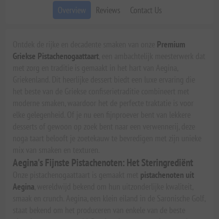
Overview
Reviews
Contact Us
Ontdek de rijke en decadente smaken van onze
Premium
Griekse Pistachenogaattaart
, een ambachtelijk meesterwerk dat
met zorg en traditie is gemaakt in het hart van Aegina,
Griekenland. Dit heerlijke dessert biedt een luxe ervaring die
het beste van de Griekse confiserietraditie combineert met
moderne smaken, waardoor het de perfecte traktatie is voor
elke gelegenheid. Of je nu een fijnproever bent van lekkere
desserts of gewoon op zoek bent naar een verwennerij, deze
noga taart belooft je zoetekauw te bevredigen met zijn unieke
mix van smaken en texturen.
Aegina's Fijnste Pistachenoten: Het Steringrediënt
Onze pistachenogaattaart is gemaakt met
pistachenoten uit
Aegina
, wereldwijd bekend om hun uitzonderlijke kwaliteit,
smaak en crunch. Aegina, een klein eiland in de Saronische Golf,
staat bekend om het produceren van enkele van de beste