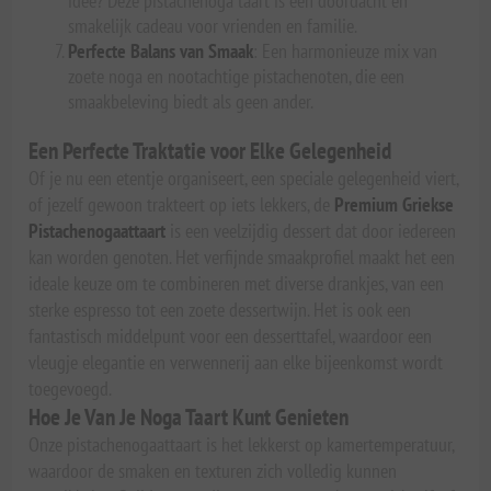
idee? Deze pistachenoga taart is een doordacht en
smakelijk cadeau voor vrienden en familie.
Perfecte Balans van Smaak
: Een harmonieuze mix van
zoete noga en nootachtige pistachenoten, die een
smaakbeleving biedt als geen ander.
Een Perfecte Traktatie voor Elke Gelegenheid
Of je nu een etentje organiseert, een speciale gelegenheid viert,
of jezelf gewoon trakteert op iets lekkers, de
Premium Griekse
Pistachenogaattaart
is een veelzijdig dessert dat door iedereen
kan worden genoten. Het verfijnde smaakprofiel maakt het een
ideale keuze om te combineren met diverse drankjes, van een
sterke espresso tot een zoete dessertwijn. Het is ook een
fantastisch middelpunt voor een desserttafel, waardoor een
vleugje elegantie en verwennerij aan elke bijeenkomst wordt
toegevoegd.
Hoe Je Van Je Noga Taart Kunt Genieten
Onze pistachenogaattaart is het lekkerst op kamertemperatuur,
waardoor de smaken en texturen zich volledig kunnen