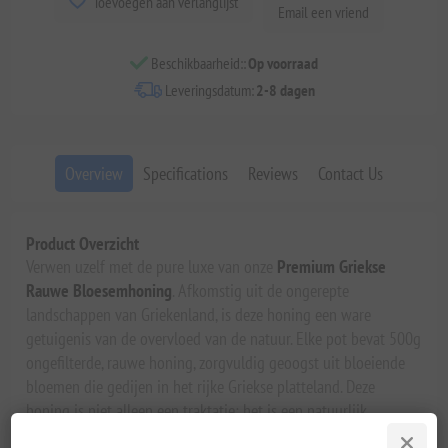
Toevoegen aan verlanglijst
Email een vriend
Beschikbaarheid::
Op voorraad
Leveringsdatum:
2-8 dagen
Overview
Specifications
Reviews
Contact Us
Product Overzicht
Verwen uzelf met de pure luxe van onze
Premium Griekse
Rauwe Bloesemhoning
. Afkomstig uit de ongerepte
landschappen van Griekenland, is deze honing een ware
getuigenis van de overvloed van de natuur. Elke pot bevat 500g
ongefilterde, rauwe honing, zorgvuldig geoogst uit bloeiende
bloemen die gedijen in het rijke Griekse platteland. Deze
honing is niet alleen een traktatie; het is een natuurlijk,
voedzaam superfood dat de essentie van Griekenland