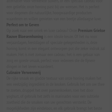
alternatief voor verwerkte suikers, of een speciaal cadeau voor
een geliefde, onze honing past bij uw wensen. Het is perfect
voor degenen die natuurlijke, hoogwaardige producten
waarderen en willen genieten van een beetje alledaagse luxe.
Perfect om te Geven
Op zoek naar een uniek en luxe cadeau? Onze
Premium Griekse
Rauwe Bloesemhoning
is een ideale keuze. Of het nu voor
verjaardagen, feestdagen of speciale gelegenheden is, deze
honing komt in een elegant ontworpen pot die zeker indruk zal
maken. Het is niet zomaar een cadeau; het is een gebaar van
zorg en goede smaak, perfect voor iedereen die de fijnere
dingen in het leven waardeert.
Culinaire Verwennerij
De rijke smaak en gladde textuur van onze honing maken het
een veelzijdig ingrediënt in de keuken. Gebruik het om uw thee
te zoeten, druppel het over pannenkoeken, roer het door
yoghurt, of gebruik het zelfs in marinades voor een subtiele
zoetheid die de smaken van uw gerechten versterkt. De
mogelijkheden zijn eindeloos, en elk gebruik brengt het beste