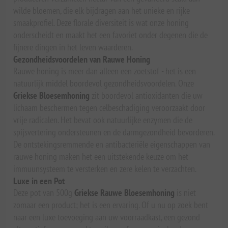
wilde bloemen, die elk bijdragen aan het unieke en rijke
smaakprofiel. Deze florale diversiteit is wat onze honing
onderscheidt en maakt het een favoriet onder degenen die de
fijnere dingen in het leven waarderen.
Gezondheidsvoordelen van Rauwe Honing
Rauwe honing is meer dan alleen een zoetstof - het is een
natuurlijk middel boordevol gezondheidsvoordelen. Onze
Griekse Bloesemhoning
zit boordevol antioxidanten die uw
lichaam beschermen tegen celbeschadiging veroorzaakt door
vrije radicalen. Het bevat ook natuurlijke enzymen die de
spijsvertering ondersteunen en de darmgezondheid bevorderen.
De ontstekingsremmende en antibacteriële eigenschappen van
rauwe honing maken het een uitstekende keuze om het
immuunsysteem te versterken en zere kelen te verzachten.
Luxe in een Pot
Deze pot van 500g
Griekse Rauwe Bloesemhoning
is niet
zomaar een product; het is een ervaring. Of u nu op zoek bent
naar een luxe toevoeging aan uw voorraadkast, een gezond