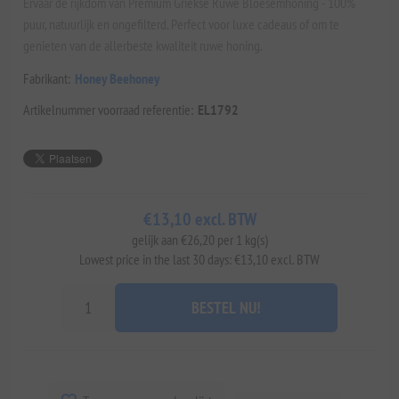
Ervaar de rijkdom van Premium Griekse Ruwe Bloesemhoning - 100%
puur, natuurlijk en ongefilterd. Perfect voor luxe cadeaus of om te
genieten van de allerbeste kwaliteit ruwe honing.
Fabrikant:
Honey Beehoney
Artikelnummer voorraad referentie:
EL1792
€13,10 excl. BTW
gelijk aan €26,20 per 1 kg(s)
Lowest price in the last 30 days: €13,10 excl. BTW
BESTEL NU!