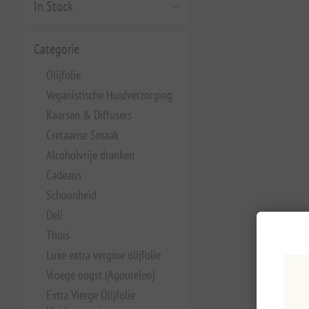
In Stock
Categorie
Olijfolie
Veganistische Huidverzorging
Kaarsen & Diffusers
Cretaanse Smaak
Alcoholvrije dranken
Cadeaus
Schoonheid
Deli
Thuis
Luxe extra vergine olijfolie
Vroege oogst (Agoureleo)
Extra Vierge Olijfolie