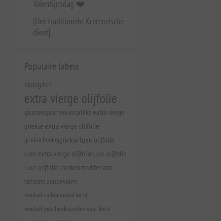
Valentijnsdag ❤️
[Het traditionele Kretenzische
dieet]
Populaire labels
biologisch
extra vierge olijfolie
gourmetgeschenken
grieks extra vierge
griekse extra vierge olijfolie
griekse honing
griekse luxe olijfolie
luxe extra vierge olijfolie
luxe olijfolie
luxe olijfolie merken
mediterraan
tandarts aanbevolen
voedsel cadeaumand kerst
voedsel geschenkmanden voor kerst