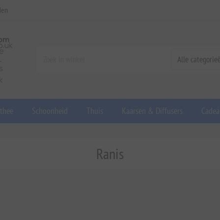
den
 thee
Schoonheid
Thuis
Kaarsen & Diffusers
Cadea
Ranis