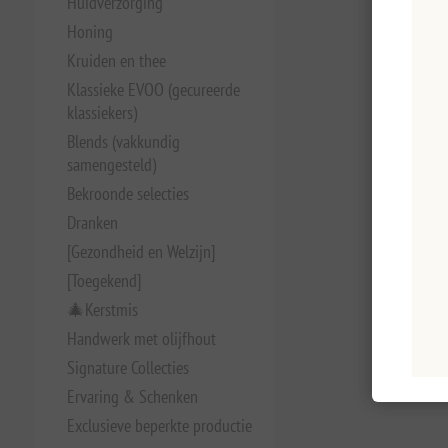
Huidverzorging
Honing
Kruiden en thee
Klassieke EVOO (gecureerde
klassiekers)
Blends (vakkundig
samengesteld)
Bekroonde selecties
Dranken
[Gezondheid en Welzijn]
[Toegekend]
🎄Kerstmis
Handwerk met olijfhout
Signature Collecties
Ervaring & Schenken
Exclusieve beperkte productie