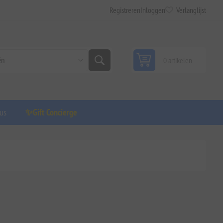
Registreren
Inloggen
Verlanglijst
0 artikelen
us
✨Gift Concierge