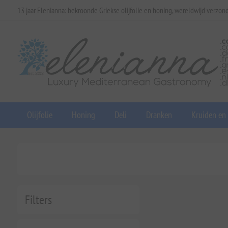
13 jaar Elenianna: bekroonde Griekse olijfolie en honing, wereldwijd verzon
Olijfolie
Honing
Deli
Dranken
Kruiden en
Filters