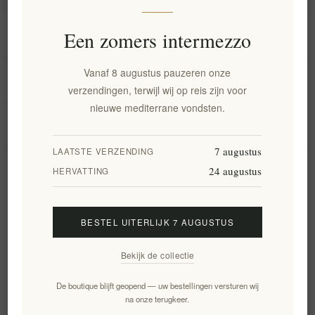
Informatie
Een zomers intermezzo
Vanaf 8 augustus pauzeren onze
Mijn account
verzendingen, terwijl wij op reis zijn voor
nieuwe mediterrane vondsten.
Klantenservice
7 augustus
LAATSTE VERZENDING
24 augustus
Nieuwsbrief
HERVATTING
BESTEL UITERLIJK 7 AUGUSTUS
Aanmelden
Opzeggen
Bekijk de collectie
Volg ons
De boutique blijft geopend — uw bestellingen versturen wij
na onze terugkeer.