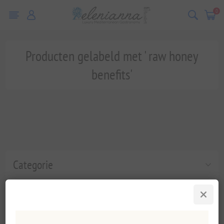
0
Producten gelabeld met ' raw honey
benefits'
Categorie
Populaire labels