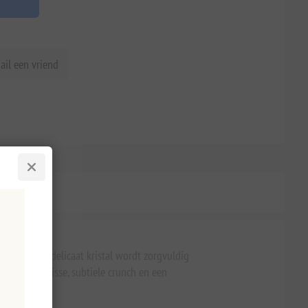
ail een vriend
he Zee. Elk delicaat kristal wordt zorgvuldig
t is een frisse, subtiele crunch en een