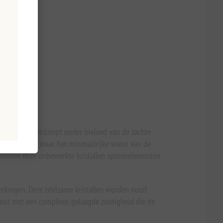
er langzaam verdampt onder invloed van de zachte
se eilanden, waar het mineraalrijke water van de
 behouden deze onbewerkte kristallen sporenelementen
erkregen. Deze zeldzame kristallen worden nooit
szout met een complexe, gelaagde zoutigheid die de