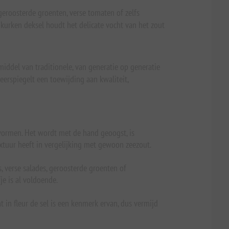
 geroosterde groenten, verse tomaten of zelfs
 kurken deksel houdt het delicate vocht van het zout
iddel van traditionele, van generatie op generatie
rspiegelt een toewijding aan kwaliteit,
 vormen. Het wordt met de hand geoogst, is
tuur heeft in vergelijking met gewoon zeezout.
s, verse salades, geroosterde groenten of
e is al voldoende.
t in fleur de sel is een kenmerk ervan, dus vermijd