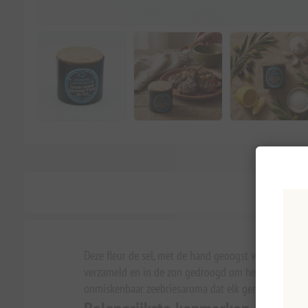
Deze fleur de sel, met de hand geoogst van de ongere
verzameld en in de zon gedroogd om het natuurlijke v
onmiskenbaar zeebriesaroma dat elk gerecht verrijkt