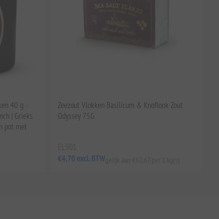
ken 40 g -
Zeezout Vlokken Basilicum & Knoflook Zout
nch | Grieks
Odyssey 75G
n pot met
EL901
€4,70 excl. BTW
gelijk aan €62,67 per 1 kg(s)