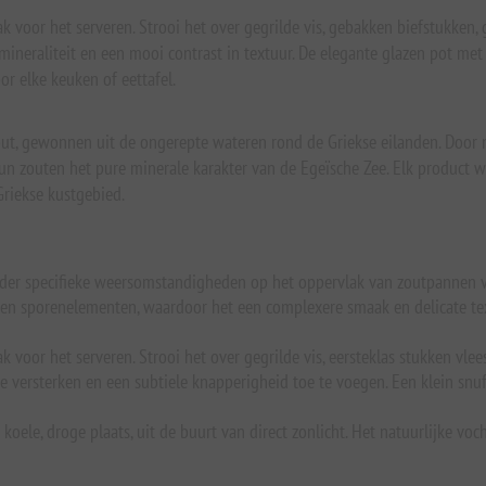
ak voor het serveren. Strooi het over gegrilde vis, gebakken biefstukken,
mineraliteit en een mooi contrast in textuur. De elegante glazen pot met
or elke keuken of eettafel.
zout, gewonnen uit de ongerepte wateren rond de Griekse eilanden. Door m
outen het pure minerale karakter van de Egeïsche Zee. Elk product wee
Griekse kustgebied.
ch onder specifieke weersomstandigheden op het oppervlak van zoutpannen
 en sporenelementen, waardoor het een complexere smaak en delicate tex
ak voor het serveren. Strooi het over gegrilde vis, eersteklas stukken vlee
 versterken en een subtiele knapperigheid toe te voegen. Een klein snufj
ele, droge plaats, uit de buurt van direct zonlicht. Het natuurlijke voch