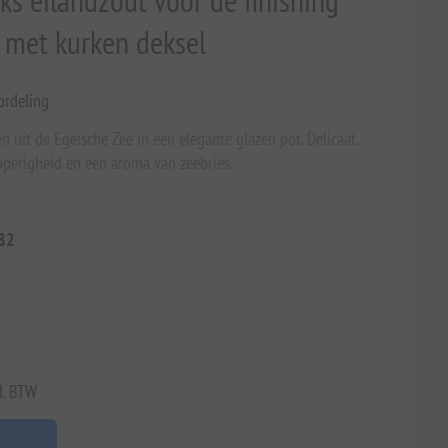
ks eilandzout voor de finishing
 met kurken deksel
ordeling
n uit de Egeïsche Zee in een elegante glazen pot. Delicaat,
pperigheid en een aroma van zeebries.
82
l. BTW