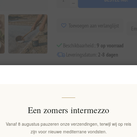
Toevoegen aan verlanglijst
Em
Beschikbaarheid::
9 op voorraad
Leveringsdatum:
2-8 dagen
Overview
Reviews
Contact Us
Een zomers intermezzo
pte rotsen van de Griekse eilanden, vangt de pure essentie van de Egeïsc
ochtgehalte en de rijke minerale samenstelling te behouden. Het resultaa
Vanaf 8 augustus pauzeren onze verzendingen, terwijl wij op reis
.
zijn voor nieuwe mediterrane vondsten.