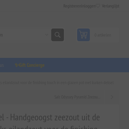
Registreren
Inloggen
Verlanglijst
0 artikelen
us
✨Gift Concierge
s eilandzout voor de finishing touch in een glazen pot met kurken deksel
Salt Odyssey Pyramid Zeezou...
el - Handgeoogst zeezout uit de