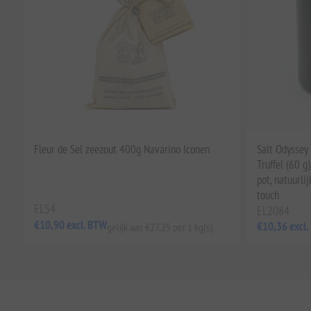
Fleur de Sel zeezout 400g Navarino Iconen
Salt Odyssey
Truffel (60 g
pot, natuurli
touch
EL54
EL2084
€10,90 excl. BTW
€10,36 excl
gelijk aan €27,25 per 1 kg(s)