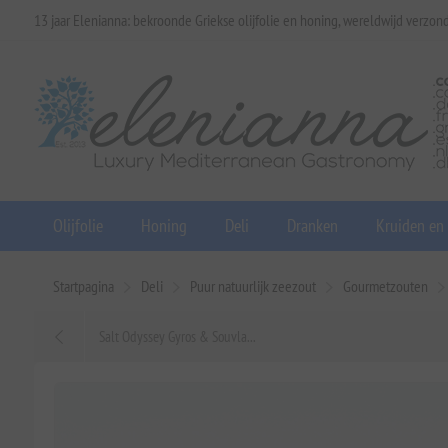
13 jaar Elenianna: bekroonde Griekse olijfolie en honing, wereldwijd verzon
Olijfolie
Honing
Deli
Dranken
Kruiden en
Startpagina
Deli
Puur natuurlijk zeezout
Gourmetzouten
Salt Odyssey Gyros & Souvla...