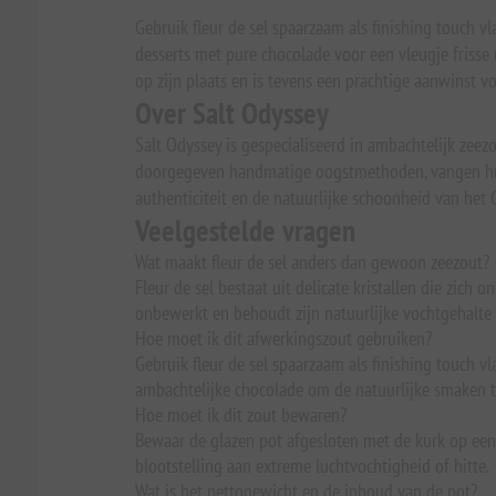
Gebruik fleur de sel spaarzaam als finishing touch vl
desserts met pure chocolade voor een vleugje frisse 
op zijn plaats en is tevens een prachtige aanwinst vo
Over Salt Odyssey
Salt Odyssey is gespecialiseerd in ambachtelijk zee
doorgegeven handmatige oogstmethoden, vangen hun z
authenticiteit en de natuurlijke schoonheid van het 
Veelgestelde vragen
Wat maakt fleur de sel anders dan gewoon zeezout?
Fleur de sel bestaat uit delicate kristallen die zi
onbewerkt en behoudt zijn natuurlijke vochtgehalte
Hoe moet ik dit afwerkingszout gebruiken?
Gebruik fleur de sel spaarzaam als finishing touch vl
ambachtelijke chocolade om de natuurlijke smaken te
Hoe moet ik dit zout bewaren?
Bewaar de glazen pot afgesloten met de kurk op een ko
blootstelling aan extreme luchtvochtigheid of hitte.
Wat is het nettogewicht en de inhoud van de pot?