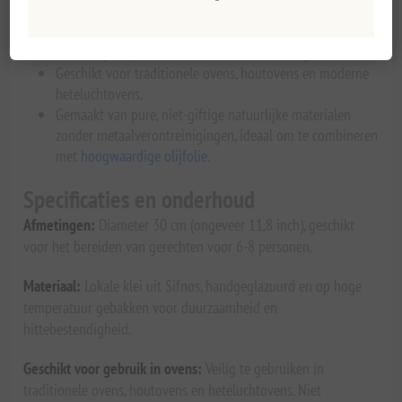
en moderne gastronomische braadgerechten.
Een rustieke maar minimalistische esthetiek zorgt voor
een verfijnde presentatie van luxe tafelsettingen.
Geschikt voor traditionele ovens, houtovens en moderne
heteluchtovens.
Gemaakt van pure, niet-giftige natuurlijke materialen
zonder metaalverontreinigingen, ideaal om te combineren
met
hoogwaardige olijfolie.
Specificaties en onderhoud
Afmetingen:
Diameter 30 cm (ongeveer 11,8 inch), geschikt
voor het bereiden van gerechten voor 6-8 personen.
Materiaal:
Lokale klei uit Sifnos, handgeglazuurd en op hoge
temperatuur gebakken voor duurzaamheid en
hittebestendigheid.
Geschikt voor gebruik in ovens:
Veilig te gebruiken in
traditionele ovens, houtovens en heteluchtovens. Niet