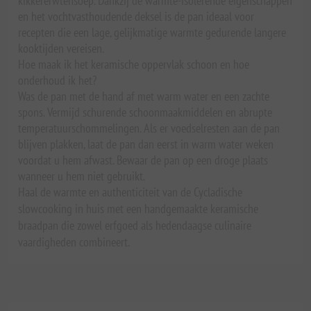
kikkererwtensoep. Dankzij de warmte-isolerende eigenschappen
en het vochtvasthoudende deksel is de pan ideaal voor
recepten die een lage, gelijkmatige warmte gedurende langere
kooktijden vereisen.
Hoe maak ik het keramische oppervlak schoon en hoe
onderhoud ik het?
Was de pan met de hand af met warm water en een zachte
spons. Vermijd schurende schoonmaakmiddelen en abrupte
temperatuurschommelingen. Als er voedselresten aan de pan
blijven plakken, laat de pan dan eerst in warm water weken
voordat u hem afwast. Bewaar de pan op een droge plaats
wanneer u hem niet gebruikt.
Haal de warmte en authenticiteit van de Cycladische
slowcooking in huis met een handgemaakte keramische
braadpan die zowel erfgoed als hedendaagse culinaire
vaardigheden combineert.