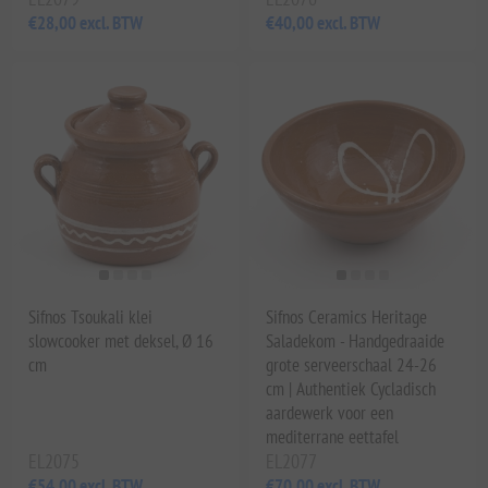
€28,00 excl. BTW
€40,00 excl. BTW
Sifnos Tsoukali klei
Sifnos Ceramics Heritage
slowcooker met deksel, Ø 16
Saladekom - Handgedraaide
cm
grote serveerschaal 24-26
cm | Authentiek Cycladisch
aardewerk voor een
mediterrane eettafel
EL2075
EL2077
€54,00 excl. BTW
€70,00 excl. BTW