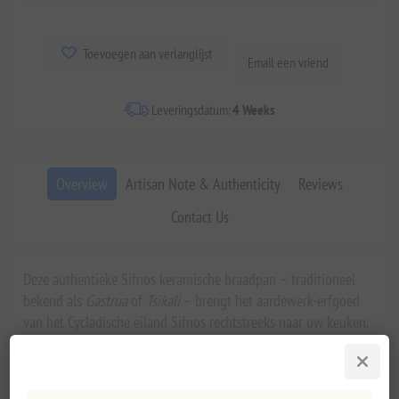
Toevoegen aan verlanglijst
Email een vriend
Leveringsdatum:
4 Weeks
Overview
Artisan Note & Authenticity
Reviews
Contact Us
Deze authentieke Sifnos keramische braadpan – traditioneel
bekend als
Gastrua
of
Tsikali
– brengt het aardewerk-erfgoed
van het Cycladische eiland Sifnos rechtstreeks naar uw keuken.
Elk exemplaar van 30 cm is met de hand gedraaid op de
traditionele draaischijf en gebakken om hoge temperaturen te
weerstaan. Elk stuk is individueel vervaardigd en draagt het