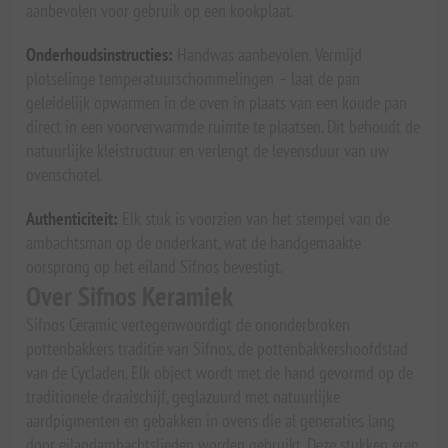
aanbevolen voor gebruik op een kookplaat.
Onderhoudsinstructies:
Handwas aanbevolen. Vermijd
plotselinge temperatuurschommelingen – laat de pan
geleidelijk opwarmen in de oven in plaats van een koude pan
direct in een voorverwarmde ruimte te plaatsen. Dit behoudt de
natuurlijke kleistructuur en verlengt de levensduur van uw
ovenschotel.
Authenticiteit:
Elk stuk is voorzien van het stempel van de
ambachtsman op de onderkant, wat de handgemaakte
oorsprong op het eiland Sifnos bevestigt.
Over Sifnos Keramiek
Sifnos Ceramic vertegenwoordigt de ononderbroken
pottenbakkers traditie van Sifnos, de pottenbakkershoofdstad
van de Cycladen. Elk object wordt met de hand gevormd op de
traditionele draaischijf, geglazuurd met natuurlijke
aardpigmenten en gebakken in ovens die al generaties lang
door eilandambachtslieden worden gebruikt. Deze stukken eren