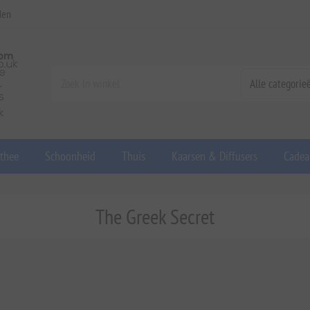
den
 thee
Schoonheid
Thuis
Kaarsen & Diffusers
Cadea
The Greek Secret