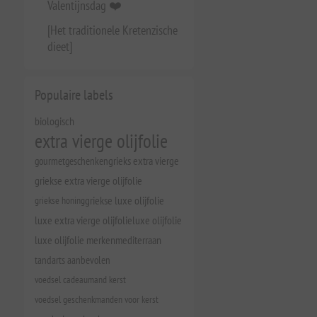
Valentijnsdag ❤️
[Het traditionele Kretenzische
dieet]
Populaire labels
biologisch
extra vierge olijfolie
gourmetgeschenken
grieks extra vierge
griekse extra vierge olijfolie
griekse honing
griekse luxe olijfolie
luxe extra vierge olijfolie
luxe olijfolie
luxe olijfolie merken
mediterraan
tandarts aanbevolen
voedsel cadeaumand kerst
voedsel geschenkmanden voor kerst