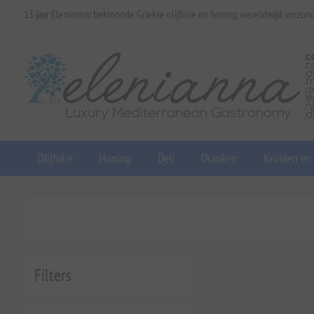
13 jaar Elenianna: bekroonde Griekse olijfolie en honing, wereldwijd verzon
Olijfolie
Honing
Deli
Dranken
Kruiden en
Filters