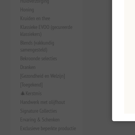
Huidverzorging
Honing
Kruiden en thee
Klassieke EVOO (gecureerde
klassiekers)
Blends (vakkundig
samengesteld)
Bekroonde selecties
Dranken
[Gezondheid en Welzijn]
[Toegekend]
🎄Kerstmis
Handwerk met olijfhout
Signature Collecties
Ervaring & Schenken
Exclusieve beperkte productie