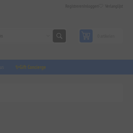
Registreren
Inloggen
Verlanglijst
0 artikelen
us
✨Gift Concierge