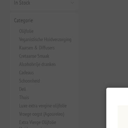
In Stock
Categorie
Olijfolie
Veganistische Huidverzorging
Kaarsen & Diffusers
Cretaanse Smaak
Alcoholvrije dranken
Cadeaus
Schoonheid
Deli
Thuis
Luxe extra vergine olijfolie
Vroege oogst (Agoureleo)
Extra Vierge Olijfolie