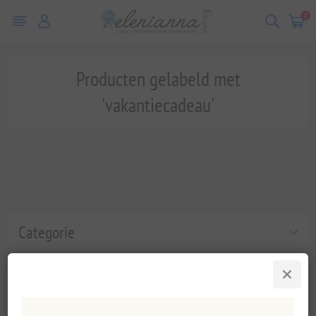
0
Producten gelabeld met
'vakantiecadeau'
Categorie
Populaire labels