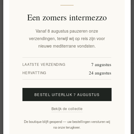
Informatie
Een zomers intermezzo
Vanaf 8 augustus pauzeren onze
Mijn account
verzendingen, terwijl wij op reis zijn voor
nieuwe mediterrane vondsten.
Klantenservice
7 augustus
LAATSTE VERZENDING
24 augustus
Nieuwsbrief
HERVATTING
BESTEL UITERLIJK 7 AUGUSTUS
Aanmelden
Opzeggen
Bekijk de collectie
Volg ons
De boutique blijft geopend — uw bestellingen versturen wij
na onze terugkeer.