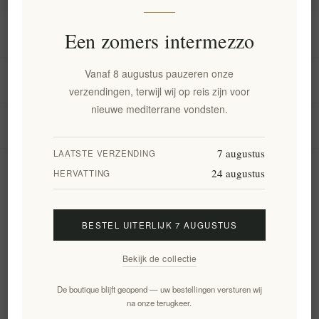
Informatie
Een zomers intermezzo
Vanaf 8 augustus pauzeren onze
Mijn account
verzendingen, terwijl wij op reis zijn voor
nieuwe mediterrane vondsten.
Klantenservice
7 augustus
LAATSTE VERZENDING
24 augustus
Nieuwsbrief
HERVATTING
BESTEL UITERLIJK 7 AUGUSTUS
Aanmelden
Opzeggen
Bekijk de collectie
Volg ons
De boutique blijft geopend — uw bestellingen versturen wij
na onze terugkeer.