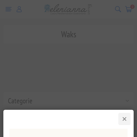
0
Waks
Categorie
Populaire labels